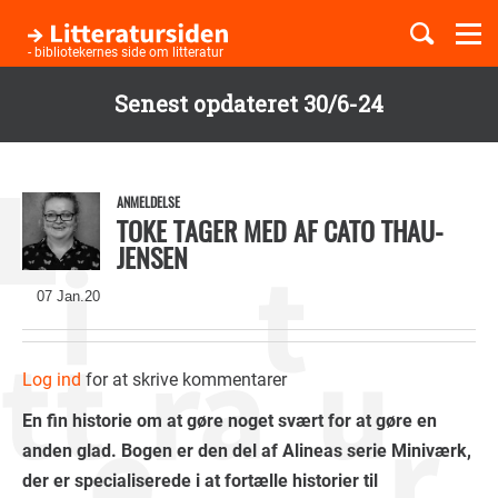
Togg
navi
- bibliotekernes side om litteratur
Senest opdateret 30/6-24
Børnebøger
Gå
til
Boglister
hovedindhold
ANMELDELSE
TOKE TAGER MED AF CATO THAU-
JENSEN
Temaer
07 Jan.20
Log ind
for at skrive kommentarer
En fin historie om at gøre noget svært for at gøre en
anden glad. Bogen er den del af Alineas serie Miniværk,
der er specialiserede i at fortælle historier til