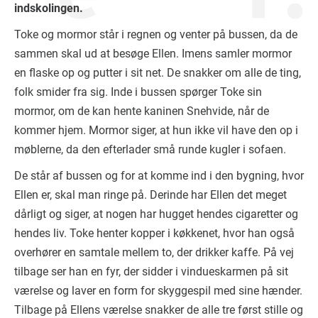
indskolingen.
Toke og mormor står i regnen og venter på bussen, da de
sammen skal ud at besøge Ellen. Imens samler mormor
en flaske op og putter i sit net. De snakker om alle de ting,
folk smider fra sig. Inde i bussen spørger Toke sin
mormor, om de kan hente kaninen Snehvide, når de
kommer hjem. Mormor siger, at hun ikke vil have den op i
møblerne, da den efterlader små runde kugler i sofaen.
De står af bussen og for at komme ind i den bygning, hvor
Ellen er, skal man ringe på. Derinde har Ellen det meget
dårligt og siger, at nogen har hugget hendes cigaretter og
hendes liv. Toke henter kopper i køkkenet, hvor han også
overhører en samtale mellem to, der drikker kaffe. På vej
tilbage ser han en fyr, der sidder i vindueskarmen på sit
værelse og laver en form for skyggespil med sine hænder.
Tilbage på Ellens værelse snakker de alle tre først stille og