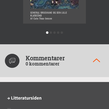
GENERAL BRUSHANE OG DEN LILLE
FRANK 
KLÆBEÅND
Af Line
Af Cato Thau-Jensen
Kommentarer
0 kommentarer