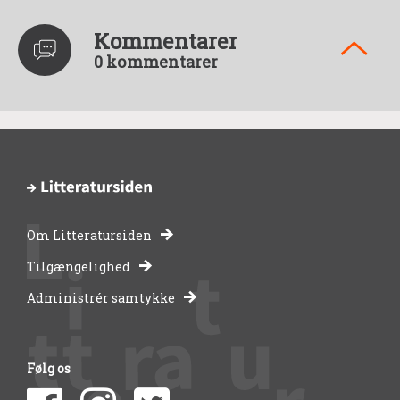
Kommentarer
0 kommentarer
Om Litteratursiden
-
Tilgængelighed
Administrér samtykke
bibliotekernes
side
Følg os