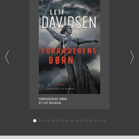
FORRÆDERENS BØRN
TAG IK
Af Leif Davidsen
Af Leif