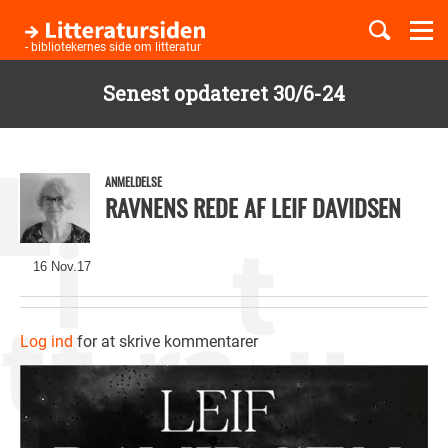
Togg
navi
- bibliotekernes side om litteratur
Senest opdateret 30/6-24
Børnebøger
Gå
til
Boglister
hovedindhold
ANMELDELSE
RAVNENS REDE AF LEIF DAVIDSEN
Temaer
16 Nov.17
Log ind
for at skrive kommentarer