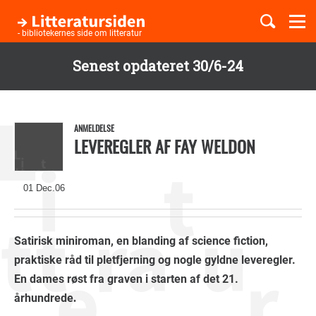
Togg
navi
- bibliotekernes side om litteratur
Senest opdateret 30/6-24
Børnebøger
Gå
til
Boglister
hovedindhold
ANMELDELSE
LEVEREGLER AF FAY WELDON
Temaer
01 Dec.06
Satirisk miniroman, en blanding af science fiction,
praktiske råd til pletfjerning og nogle gyldne leveregler.
En dames røst fra graven i starten af det 21.
århundrede
.