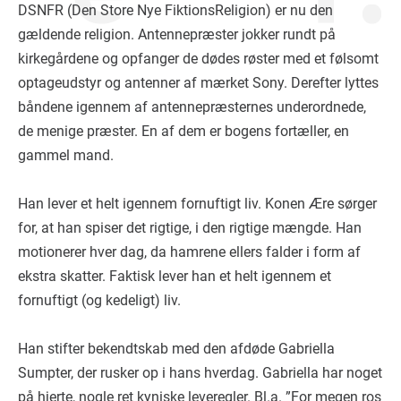
DSNFR (Den Store Nye FiktionsReligion) er nu den
gældende religion. Antennepræster jokker rundt på
kirkegårdene og opfanger de dødes røster med et følsomt
optageudstyr og antenner af mærket Sony. Derefter lyttes
båndene igennem af antennepræsternes underordnede,
de menige præster. En af dem er bogens fortæller, en
gammel mand.
Han lever et helt igennem fornuftigt liv. Konen Ære sørger
for, at han spiser det rigtige, i den rigtige mængde. Han
motionerer hver dag, da hamrene ellers falder i form af
ekstra skatter. Faktisk lever han et helt igennem et
fornuftigt (og kedeligt) liv.
Han stifter bekendtskab med den afdøde Gabriella
Sumpter, der rusker op i hans hverdag. Gabriella har noget
på hjerte, nogle ret kyniske leveregler. Bl.a. ”For megen ros