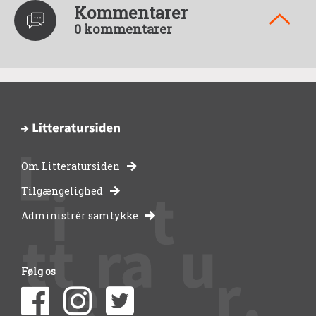
Kommentarer
0 kommentarer
Om Litteratursiden
-
Tilgængelighed
Administrér samtykke
bibliotekernes
side
Følg os
om