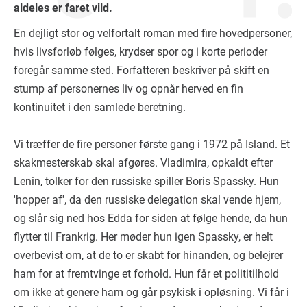
aldeles er faret vild.
En dejligt stor og velfortalt roman med fire hovedpersoner,
hvis livsforløb følges, krydser spor og i korte perioder
foregår samme sted. Forfatteren beskriver på skift en
stump af personernes liv og opnår herved en fin
kontinuitet i den samlede beretning.
Vi træffer de fire personer første gang i 1972 på Island. Et
skakmesterskab skal afgøres. Vladimira, opkaldt efter
Lenin, tolker for den russiske spiller Boris Spassky. Hun
'hopper af', da den russiske delegation skal vende hjem,
og slår sig ned hos Edda for siden at følge hende, da hun
flytter til Frankrig. Her møder hun igen Spassky, er helt
overbevist om, at de to er skabt for hinanden, og belejrer
ham for at fremtvinge et forhold. Hun får et polititilhold
om ikke at genere ham og går psykisk i opløsning. Vi får i