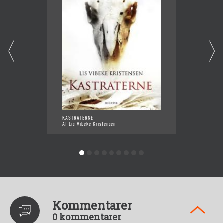
KASTRATERNE
LYDEN 
Af Lis Vibeke Kristensen
Af Lis 
Kommentarer
0 kommentarer