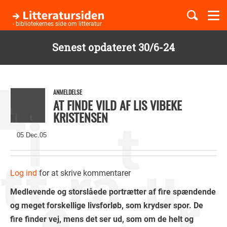
Togg
navi
- bibliotekernes side om litteratur
Senest opdateret 30/6-24
Børnebøger
Gå
til
Boglister
hovedindhold
ANMELDELSE
AT FINDE VILD AF LIS VIBEKE
KRISTENSEN
Temaer
05 Dec.05
Log ind
for at skrive kommentarer
Medlevende og storslåede portrætter af fire spændende
og meget forskellige livsforløb, som krydser spor. De
fire finder vej, mens det ser ud, som om de helt og