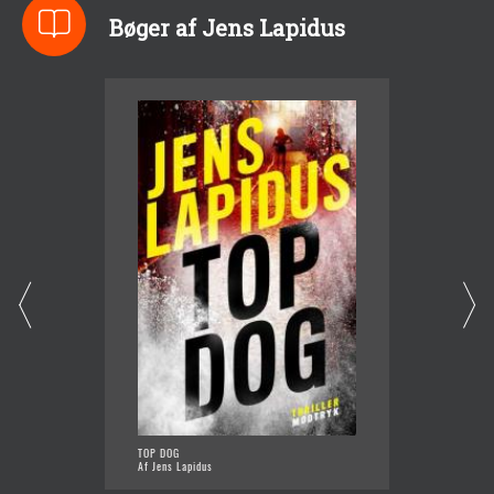
Bøger af Jens Lapidus
TOP DOG
STOCKH
Af Jens Lapidus
Af Jens