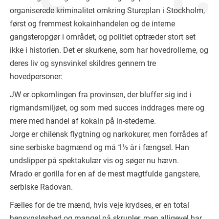
organiserede kriminalitet omkring Stureplan i Stockholm,
først og fremmest kokainhandelen og de interne
gangsteropgør i området, og politiet optræder stort set
ikke i historien. Det er skurkene, som har hovedrollerne, og
deres liv og synsvinkel skildres gennem tre
hovedpersoner:
JW er opkomlingen fra provinsen, der bluffer sig ind i
rigmandsmiljøet, og som med succes inddrages mere og
mere med handel af kokain på in-stederne.
Jorge er chilensk flygtning og narkokurer, men forrådes af
sine serbiske bagmænd og må 1½ år i fængsel. Han
undslipper på spektakulær vis og søger nu hævn.
Mrado er gorilla for en af de mest magtfulde gangstere,
serbiske Radovan.
Fælles for de tre mænd, hvis veje krydses, er en total
hensynsløshed og mangel på skrupler, men alligevel har