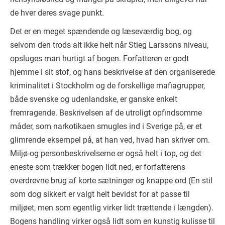
de hver deres svage punkt.
Det er en meget spændende og læseværdig bog, og
selvom den trods alt ikke helt når Stieg Larssons niveau,
opsluges man hurtigt af bogen. Forfatteren er godt
hjemme i sit stof, og hans beskrivelse af den organiserede
kriminalitet i Stockholm og de forskellige mafiagrupper,
både svenske og udenlandske, er ganske enkelt
fremragende. Beskrivelsen af de utroligt opfindsomme
måder, som narkotikaen smugles ind i Sverige på, er et
glimrende eksempel på, at han ved, hvad han skriver om.
Miljø-og personbeskrivelserne er også helt i top, og det
eneste som trækker bogen lidt ned, er forfatterens
overdrevne brug af korte sætninger og knappe ord (En stil
som dog sikkert er valgt helt bevidst for at passe til
miljøet, men som egentlig virker lidt trættende i længden).
Bogens handling virker også lidt som en kunstig kulisse til