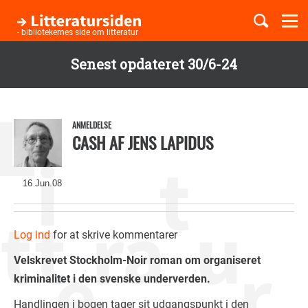
Togg
navi
- bibliotekernes side om litteratur
Senest opdateret 30/6-24
Børnebøger
Gå
til
Boglister
hovedindhold
ANMELDELSE
CASH AF JENS LAPIDUS
Temaer
16 Jun.08
Log ind
for at skrive kommentarer
Velskrevet Stockholm-Noir roman om organiseret
kriminalitet i den svenske underverden.
Handlingen i bogen tager sit udgangspunkt i den