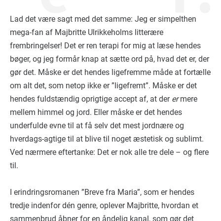
Lad det være sagt med det samme: Jeg er simpelthen
mega-fan af Majbritte Ulrikkeholms litterære
frembringelser! Det er ren terapi for mig at læse hendes
bøger, og jeg formår knap at sætte ord på, hvad det er, der
gør det. Måske er det hendes ligefremme måde at fortælle
om alt det, som netop ikke er ”ligefremt”. Måske er det
hendes fuldstændig oprigtige accept af, at der
er
mere
mellem himmel og jord. Eller måske er det hendes
underfulde evne til at få selv det mest jordnære og
hverdags-agtige til at blive til noget æstetisk og sublimt.
Ved nærmere eftertanke: Det er nok alle tre dele – og flere
til.
I erindringsromanen ”Breve fra Maria”, som er hendes
tredje indenfor dén genre, oplever Majbritte, hvordan et
sammenbrud åbner for en åndelig kanal, som gør det