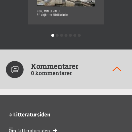
ROM, MIN ELSKEDE
HANNAS
Af Majbritte Ulrikkeholm
Af Majb
Kommentarer
0 kommentarer
Om Litteratursiden