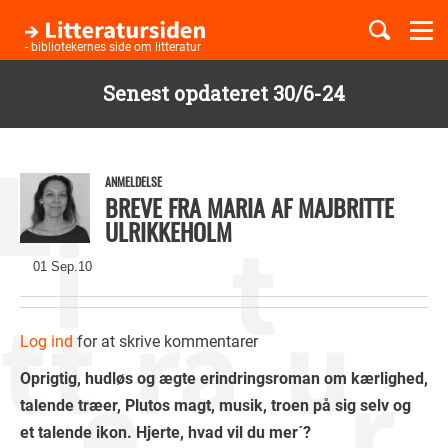
Togg
navi
- bibliotekernes side om litteratur
Senest opdateret 30/6-24
Børnebøger
Gå
til
Boglister
hovedindhold
ANMELDELSE
BREVE FRA MARIA AF MAJBRITTE
ULRIKKEHOLM
Temaer
01 Sep.10
Log ind
for at skrive kommentarer
Oprigtig, hudløs og ægte erindringsroman om kærlighed,
talende træer, Plutos magt, musik, troen på sig selv og
et talende ikon. Hjerte, hvad vil du mer´?