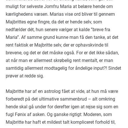
muligt for selveste Jomfru Maria at belære hende om
kærlighedens væsen. Marias vise ord bliver til gennem
Majbrittes egne fingre, da det er hende selv, som
nedfælder dét, hun senere vælger at kalde ”breve fra
Maria”. Af samme grund kunne man få den tanke, at det
rent faktisk er Majbritte selv, der er ophavskvinde til
brevene, og det er det måske også. For er det ikke sådan,
at når man er allermest skrøbelig rent mentalt, er man
samtidig allermest modtagelig for åndelige input?! Sindet
prøver at redde sig.
Majbritte har af en astrolog fået at vide, at hun må være
forberedt på det ultimative sammenbrud – alt omkring
hende skal gå under for derefter igen at rejse sig som en
fugl Fønix af asken. Og ganske rigtigt: Moderen, som
Majbritte har haft et mildest talt kompliceret forhold til,