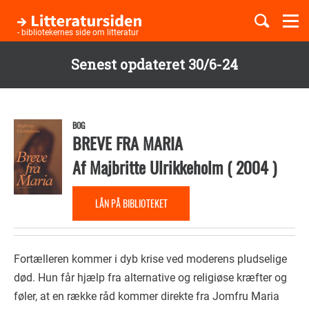
Togg
navi
- bibliotekernes side om litteratur
Senest opdateret 30/6-24
Børnebøger
Gå
til
Boglister
hovedindhold
BOG
BREVE FRA MARIA
Af
Majbritte Ulrikkeholm
(
2004
)
Temaer
LÅN PÅ BIBLIOTEKET
Fortælleren kommer i dyb krise ved moderens pludselige
død. Hun får hjælp fra alternative og religiøse kræfter og
føler, at en række råd kommer direkte fra Jomfru Maria