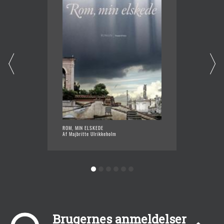
ROM, MIN ELSKEDE
HANNAS
Af Majbritte Ulrikkeholm
Af Majb
Brugernes anmeldelser