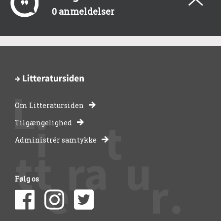
0 anmeldelser
Om Litteratursiden
-
Tilgængelighed
Administrér samtykke
bibliotekernes
side
Følg os
om