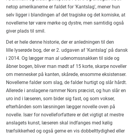
netop amerikanerne er faldet for 'Kantslag'
,
mener hun
selv ligger i blandingen af det tragiske og det komiske, at
novellerne tør være mørke og dystre, men samtidig også
giver plads til smil.
Det er hele denne historie, der er anledningen til den
lille lyserøde bog, der er 2. udgaven af 'Kantslag' på dansk
i 2014. Og lægger man al udenomssnakken til side og
åbner bogen, bliver man mødt af 15 korte, skarpe noveller
om mennesker på kanten, skårede, ensomme eksistenser.
Novellerne falder som slag, de falder hurtigt og slår hårdt.
Allerede i anslagene rammer Nors præcist, og hun slår en
uro ind i læseren, som bider sig fast, og som vokser,
efterhånden som læsningen lægger novelle oven på
novelle. Især for novelleforfattere er det vigtigt at mestre
anslagets kunst, læseren skal indfanges med kølig
træfsikkerhed og også gerne en vis dobbelttydighed eller