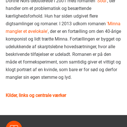
Dorthe Nors debuterede i 2001 med romanen '
Soul
', der
handler om et problematisk og besættende
kærlighedsforhold. Hun har siden udgivet flere
digtsamlinger og romaner. I 2013 udkom romanen
'Minna
mangler et øvelokale'
, der er en fortælling om den 40-årige
komponist og lidt trætte Minna. Fortællingen er bygget op
udelukkende af skarptslebne hovedsætninger, hvor alle
beskrivende tilføjelser er udeladt. Romanen er på den
måde et formeksperiment, som samtidig giver et vittigt og
klogt portræt af en kvinde, som bare er for sød og derfor
mangler sin egen stemme og lyd.
Kilder, links og centrale værker