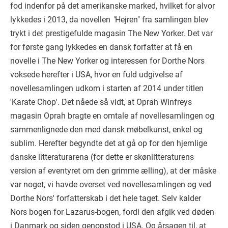
fod indenfor på det amerikanske marked, hvilket for alvor
lykkedes i 2013, da novellen
"
Hejren" fra samlingen blev
trykt i det prestigefulde magasin The New Yorker. Det var
for første gang lykkedes en dansk forfatter at få en
novelle i The New Yorker og interessen for Dorthe Nors
voksede herefter i USA, hvor en fuld udgivelse af
novellesamlingen udkom i starten af 2014 under titlen
'Karate Chop'. Det nåede så vidt, at Oprah Winfreys
magasin Oprah bragte en omtale af novellesamlingen og
sammenlignede den med dansk møbelkunst, enkel og
sublim. Herefter begyndte det at gå op for den hjemlige
danske litteraturarena (for dette er skønlitteraturens
version af eventyret om den grimme ælling), at der måske
var noget, vi havde overset ved novellesamlingen og ved
Dorthe Nors' forfatterskab i det hele taget. Selv kalder
Nors bogen for Lazarus-bogen, fordi den afgik ved døden
i Danmark og siden genopstod i USA. Og årsagen til, at