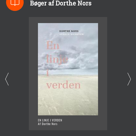
Bøger af Dorthe Nors
EN LINJE I VERDEN
KORT O
Af Dorthe Nors
Af Dort