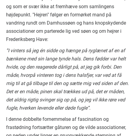
og som er svær ikke at fremhæve som samlingens
højdepunkt. "Hejren" følger en formørket mand på
vandring rundt om Damhussøen og hans knopskydende
associationer om parterede lig ved søen og om hejrer i
Frederiksberg Have:
”I vinters så jeg én sidde og hænge på ryglænet af en af
bænkene med sin lange tynde hals. Dens fødder var helt
hvide, og den reagerede dårligt på, at jeg gik forbi. Den
måde, hvorpå vinteren tog i dens halsfjer, var ved at få
mig til at gå tilbage til den og sætte mig ved siden af den.
Det er en måde, pinen skal trækkes ud på, det er måden,
det aldrig rigtig svinger sig op på, og jeg vil ikke røre ved
fugle, hverken levende eller døde fugle”.
I denne dobbelte fornemmelse af fascination og
frastødning fortsætter gåturen og de vilde associationer,
og neden under ligger en gruopvækkende stemning af