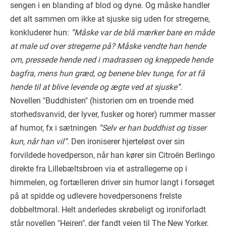
sengen i en blanding af blod og dyne. Og måske handler
det alt sammen om ikke at sjuske sig uden for stregerne,
konkluderer hun:
”Måske var de blå mærker bare en måde
at male ud over stregerne på? Måske vendte han hende
om, pressede hende ned i madrassen og kneppede hende
bagfra, mens hun græd, og benene blev tunge, for at få
hende til at blive levende og ægte ved at sjuske”.
Novellen "Buddhisten" (historien om en troende med
storhedsvanvid, der lyver, fusker og horer) rummer masser
af humor, fx i sætningen
”Selv er han buddhist og tisser
kun, når han vil”
. Den ironiserer hjerteløst over sin
forvildede hovedperson, når han kører sin Citroën Berlingo
direkte fra Lillebæltsbroen via et astrallegeme op i
himmelen, og fortælleren driver sin humor langt i forsøget
på at spidde og udlevere hovedpersonens frelste
dobbeltmoral. Helt anderledes skrøbeligt og ironiforladt
står novellen "Hejren", der fandt vejen til The New Yorker,