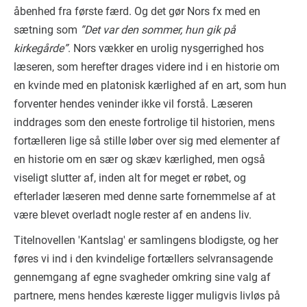
åbenhed fra første færd. Og det gør Nors fx med en
sætning som
”Det var den sommer, hun gik på
kirkegårde”
. Nors vækker en urolig nysgerrighed hos
læseren, som herefter drages videre ind i en historie om
en kvinde med en platonisk kærlighed af en art, som hun
forventer hendes veninder ikke vil forstå. Læseren
inddrages som den eneste fortrolige til historien, mens
fortælleren lige så stille løber over sig med elementer af
en historie om en sær og skæv kærlighed, men også
viseligt slutter af, inden alt for meget er røbet, og
efterlader læseren med denne sarte fornemmelse af at
være blevet overladt nogle rester af en andens liv.
Titelnovellen 'Kantslag' er samlingens blodigste, og her
føres vi ind i den kvindelige fortællers selvransagende
gennemgang af egne svagheder omkring sine valg af
partnere, mens hendes kæreste ligger muligvis livløs på