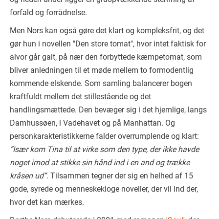
forfald og forrådnelse.
Men Nors kan også gøre det klart og kompleksfrit, og det
gør hun i novellen "Den store tomat", hvor intet faktisk for
alvor går galt, på nær den forbyttede kæmpetomat, som
bliver anledningen til et møde mellem to formodentlig
kommende elskende. Som samling balancerer bogen
kraftfuldt mellem det stillestående og det
handlingsmættede. Den bevæger sig i det hjemlige, langs
Damhussøen, i Vadehavet og på Manhattan. Og
personkarakteristikkerne falder overrumplende og klart:
”Især kom Tina til at virke som den type, der ikke havde
noget imod at stikke sin hånd ind i en and og trække
kråsen ud”
. Tilsammen tegner der sig en helhed af 15
gode, syrede og menneskekloge noveller, der vil ind der,
hvor det kan mærkes.