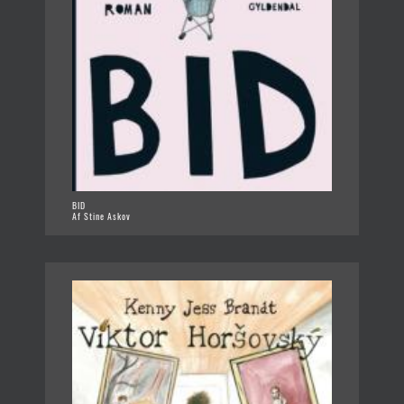
BID
Af Stine Askov