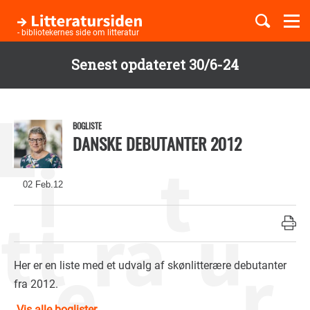
Togg
navi
- bibliotekernes side om litteratur
Senest opdateret 30/6-24
Børnebøger
Gå
til
Boglister
hovedindhold
BOGLISTE
DANSKE DEBUTANTER 2012
Temaer
02 Feb.12
Her er en liste med et udvalg af skønlitterære debutanter
fra 2012.
Vis alle boglister