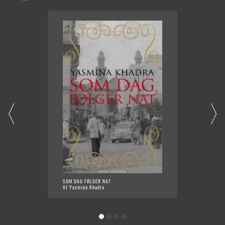
SOM DAG FØLGER NAT
SVALER
Af Yasmina Khadra
Af Yasm