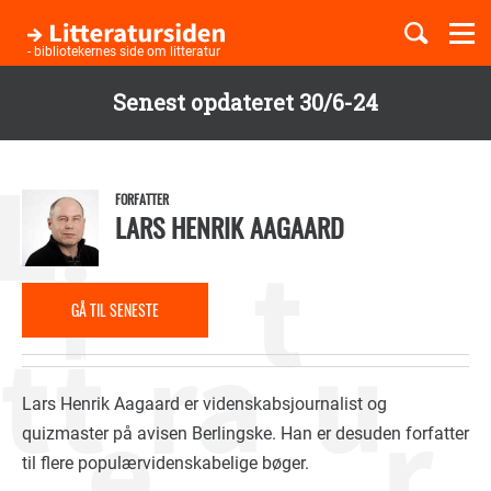
Togg
navi
- bibliotekernes side om litteratur
Senest opdateret 30/6-24
Børnebøger
Gå
til
Boglister
hovedindhold
FORFATTER
LARS HENRIK AAGAARD
Temaer
GÅ TIL SENESTE
ANMELDELSE
Lars Henrik Aagaard er videnskabsjournalist og
quizmaster på avisen Berlingske. Han er desuden forfatter
til flere populærvidenskabelige bøger.