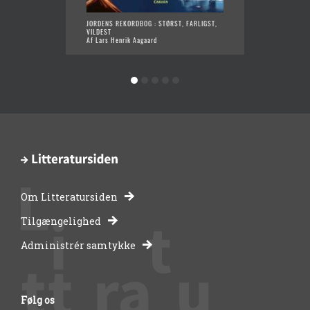
JORDENS REKORDBOG : STØRST, FARLIGST,
KLIMAK
VILDEST
AT LEV
Af Lars Henrik Aagaard
Af Lars
Om Litteratursiden
-
Tilgængelighed
Administrér samtykke
bibliotekernes
side
Følg os