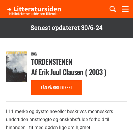
Togg
navi
- bibliotekernes side om litteratur
Senest opdateret 30/6-24
Børnebøger
Gå
til
Boglister
hovedindhold
BOG
TORDENSTENEN
Af
Erik Juul Clausen
(
2003
)
Temaer
LÅN PÅ BIBLIOTEKET
I 11 mørke og dystre noveller beskrives menneskers
undertiden anstrengte og onskabsfulde forhold til
hinanden - tit med døden lige om hjørnet