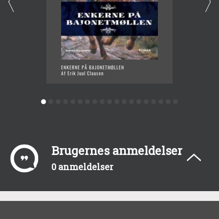
ENKERNE PÅ BAJONETMØLLEN
BABYL
Af Erik Juul Clausen
Af Erik 
Brugernes anmeldelser
0 anmeldelser