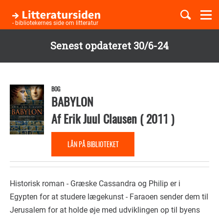
Togg
navi
- bibliotekernes side om litteratur
Senest opdateret 30/6-24
Børnebøger
Gå
til
Boglister
hovedindhold
BOG
BABYLON
Af
Erik Juul Clausen
(
2011
)
Temaer
LÅN PÅ BIBLIOTEKET
Historisk roman - Græske Cassandra og Philip er i
Egypten for at studere lægekunst - Faraoen sender dem til
Jerusalem for at holde øje med udviklingen op til byens