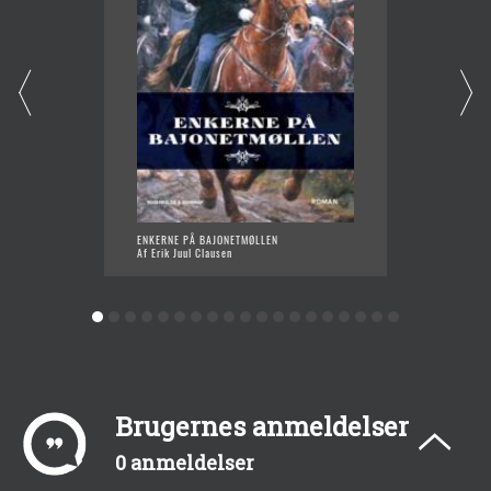
ENKERNE PÅ BAJONETMØLLEN
ANNAS 
Af Erik Juul Clausen
Af Erik 
Brugernes anmeldelser
0 anmeldelser