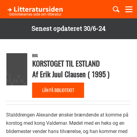
Togg
navi
- bibliotekernes side om litteratur
Senest opdateret 30/6-24
Børnebøger
Gå
til
Boglister
hovedindhold
BOG
KORSTOGET TIL ESTLAND
Af
Erik Juul Clausen
(
1995
)
Temaer
LÅN PÅ BIBLIOTEKET
Stalddrengen Alexander ønsker brændende at komme på
korstog med kong Valdemar. Mødet med en heks og en
blidemester vender hans tilværelse, og han kommer med