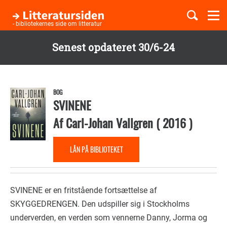
Togg
navi
- bibliotekernes side om litteratur
Senest opdateret 30/6-24
Børnebøger
Gå
til
Boglister
hovedindhold
BOG
SVINENE
Af
Carl-Johan Vallgren
(
2016
)
Temaer
LÅN PÅ BIBLIOTEKET
SVINENE er en fritstående fortsættelse af
SKYGGEDRENGEN. Den udspiller sig i Stockholms
underverden, en verden som vennerne Danny, Jorma og