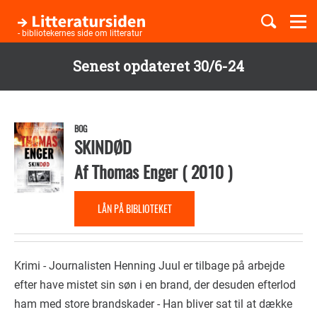
Togg
navi
- bibliotekernes side om litteratur
Senest opdateret 30/6-24
Børnebøger
Gå
til
Boglister
hovedindhold
BOG
SKINDØD
Af
Thomas Enger
(
2010
)
Temaer
LÅN PÅ BIBLIOTEKET
Krimi - Journalisten Henning Juul er tilbage på arbejde
efter have mistet sin søn i en brand, der desuden efterlod
ham med store brandskader - Han bliver sat til at dække