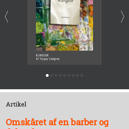
KLINGSOR
ERINDR
Af Torgny Lindgren
Af Torg
Artikel
Omskåret af en barber og