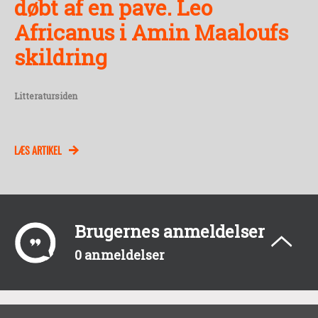
døbt af en pave. Leo
Africanus i Amin Maaloufs
skildring
Litteratursiden
LÆS ARTIKEL
Brugernes anmeldelser
0 anmeldelser