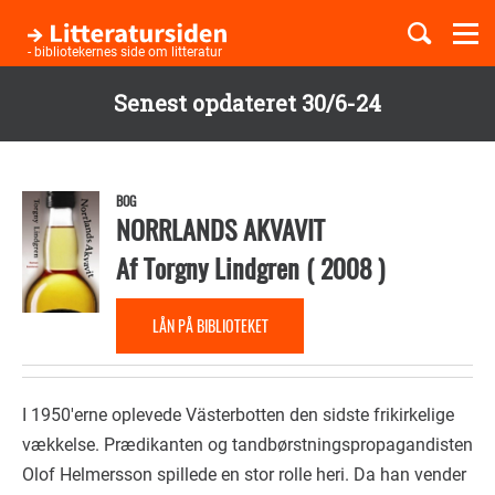
Togg
navi
- bibliotekernes side om litteratur
Senest opdateret 30/6-24
Børnebøger
Gå
til
Boglister
hovedindhold
BOG
NORRLANDS AKVAVIT
Af
Torgny Lindgren
(
2008
)
Temaer
LÅN PÅ BIBLIOTEKET
I 1950'erne oplevede Västerbotten den sidste frikirkelige
vækkelse. Prædikanten og tandbørstningspropagandisten
Olof Helmersson spillede en stor rolle heri. Da han vender