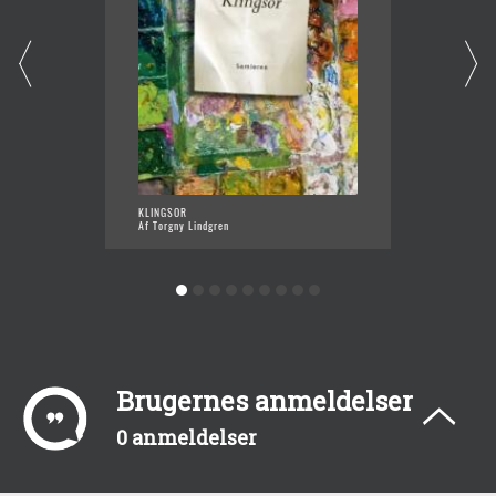
KLINGSOR
ERINDR
Af Torgny Lindgren
Af Torg
Brugernes anmeldelser
0 anmeldelser