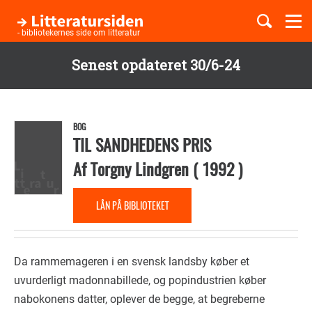
Togg
navi
- bibliotekernes side om litteratur
Senest opdateret 30/6-24
Børnebøger
Gå
til
Boglister
hovedindhold
BOG
TIL SANDHEDENS PRIS
Af
Torgny Lindgren
(
1992
)
Temaer
LÅN PÅ BIBLIOTEKET
Da rammemageren i en svensk landsby køber et
uvurderligt madonnabillede, og popindustrien køber
nabokonens datter, oplever de begge, at begreberne