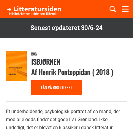
Togg
navi
- bibliotekernes side om litteratur
Senest opdateret 30/6-24
Børnebøger
Gå
til
Boglister
hovedindhold
BOG
ISBJØRNEN
Af
Henrik Pontoppidan
(
2018
)
Temaer
LÅN PÅ BIBLIOTEKET
Et underholdende, psykologisk portræt af en mand, der
mod alle odds finder det gode liv i Grønland. Ikke
underligt, det er blevet en klassiker i dansk litteratur.