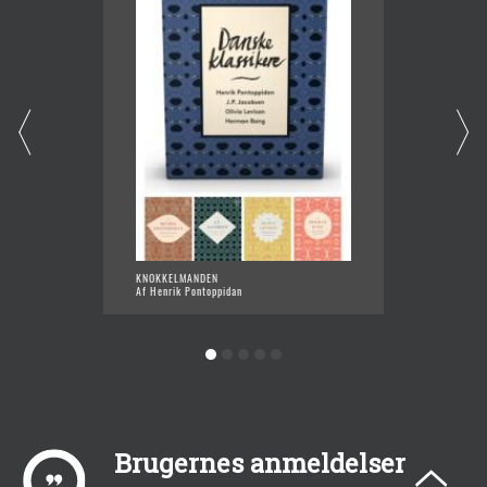
KNOKKELMANDEN
DE DØD
Af Henrik Pontoppidan
Af Henr
Brugernes anmeldelser