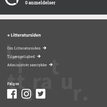
0 anmeldelser
Om Litteratursiden
-
Tilgængelighed
Administrér samtykke
bibliotekernes
side
Følg os
om