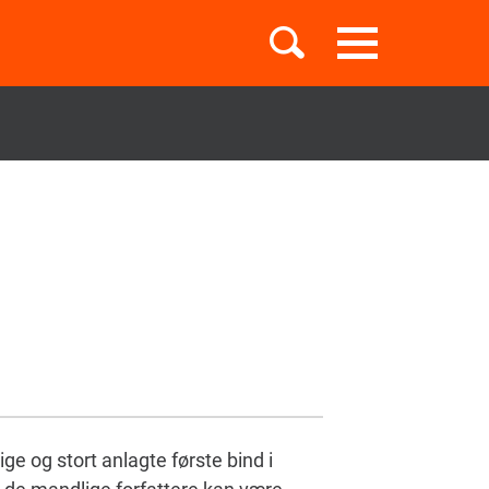
Toggle
navigation
Børnebøger
Boglister
Temaer
ge og stort anlagte første bind i