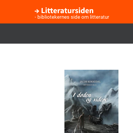
- bibliotekernes side om litteratur
Gå
til
hovedindhold