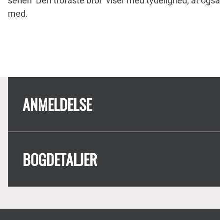
serien ’Den trofaste bror’ viser med tydelighed, at ogs
med.
ANMELDELSE
BOGDETALJER