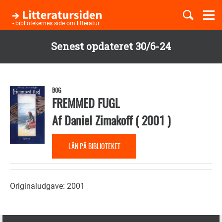
Togg
navi
- bibliotekernes side om litteratur
Senest opdateret 30/6-24
Børnebøger
Gå
til
Boglister
hovedindhold
BOG
FREMMED FUGL
Af
Daniel Zimakoff
(
2001
)
Temaer
LÅN PÅ BIBLIOTEKET
Originaludgave: 2001