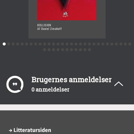
KOLLISION
ISBILEN
Af Daniel Zimakoff
Af Dani
Brugernes anmeldelser
0 anmeldelser