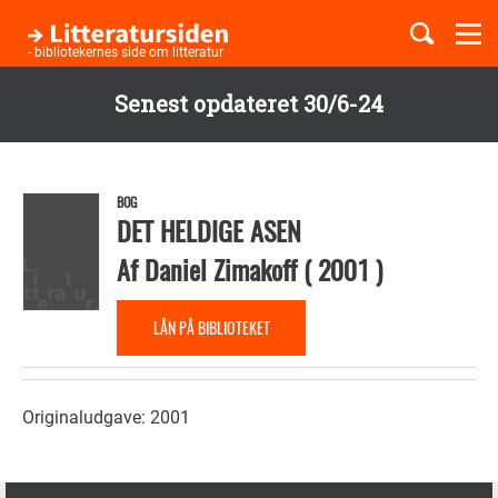
Togg
navi
- bibliotekernes side om litteratur
Senest opdateret 30/6-24
Børnebøger
Gå
til
Boglister
hovedindhold
BOG
DET HELDIGE ASEN
Af
Daniel Zimakoff
(
2001
)
Temaer
LÅN PÅ BIBLIOTEKET
Originaludgave: 2001