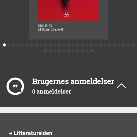
KOLLISION
ISBILEN
Af Daniel Zimakoff
Af Dani
Brugernes anmeldelser
0 anmeldelser