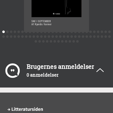
SNE I SEPTEMBER
TIDEN 
Af Hjørdis Varmer
Af Hjør
Brugernes anmeldelser
0 anmeldelser