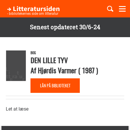
Togg
navi
- bibliotekernes side om litteratur
Senest opdateret 30/6-24
Børnebøger
Gå
til
Boglister
hovedindhold
BOG
DEN LILLE TYV
Af
Hjørdis Varmer
(
1987
)
Temaer
LÅN PÅ BIBLIOTEKET
Let at læse