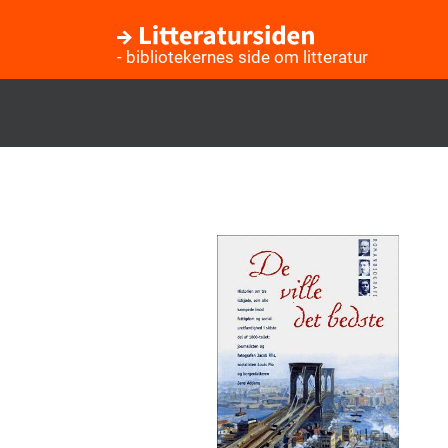
- bibliotekernes side om litteratur
Gå
til
hovedindhold