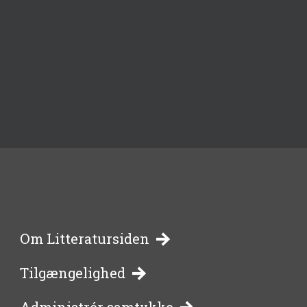
-
Om Litteratursiden
Tilgængelighed
bibliotekernes