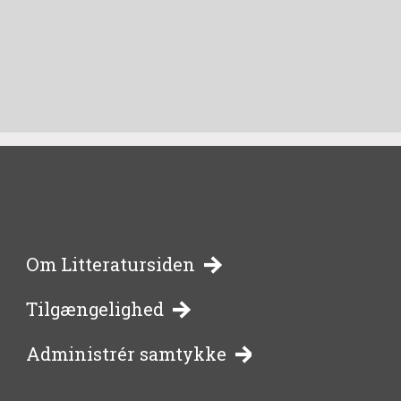
-
Om Litteratursiden
Tilgængelighed
bibliotekernes
Administrér samtykke
side