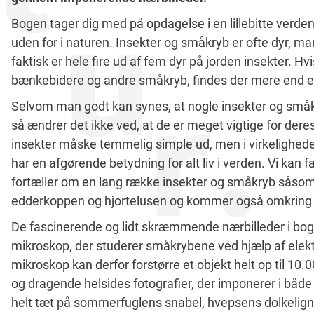
Bogen tager dig med på opdagelse i en lillebitte verden,
uden for i naturen. Insekter og småkryb er ofte dyr, ma
faktisk er hele fire ud af fem dyr på jorden insekter.
bænkebidere og andre småkryb, findes der mere end en m
Selvom man godt kan synes, at nogle insekter og småkry
så ændrer det ikke ved, at de er meget vigtige for der
insekter måske temmelig simple ud, men i virkelighede
har en afgørende betydning for alt liv i verden. Vi kan
fortæller om en lang række insekter og småkryb såsom
edderkoppen og hjortelusen og kommer også omkring e
De fascinerende og lidt skræmmende nærbilleder i bog
mikroskop, der studerer småkrybene ved hjælp af elektro
mikroskop kan derfor forstørre et objekt helt op til 10.0
og dragende helsides fotografier, der imponerer i både
helt tæt på sommerfuglens snabel, hvepsens dolkeligne