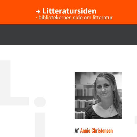
- bibliotekernes side om litteratur
Gå
til
hovedindhold
Af
Annie Christensen