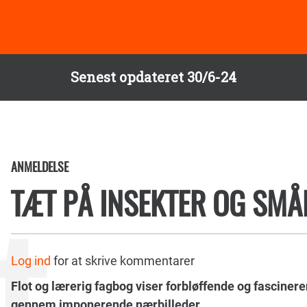
Senest opdateret 30/6-24
ANMELDELSE
TÆT PÅ INSEKTER OG SM
Log ind
for at skrive kommentarer
Flot og lærerig fagbog viser forbløffende og fasciner
gennem imponerende nærbilleder.