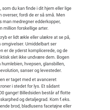
 som du kan finde i dit hjem eller lige
n overser, fordi de er så små. Men
 Hvis man medregner edderkopper,
illion forskellige arter.
b er lidt ækle eller ulækre at se på,
es omgivelser. Umiddelbart ser
n er de yderst komplicerede, og de
 faktisk slet ikke undvære dem. Bogen
 humlebien, hvepsen, glansbillen,
volution, sanser og levesteder.
en er taget med et avanceret
ner i stedet for lys. Et sådant
00 gange! Billedsiden består af flotte
 skarphed og detaljegrad. Kom f.eks.
nde brod, bladlusens facetøjne eller