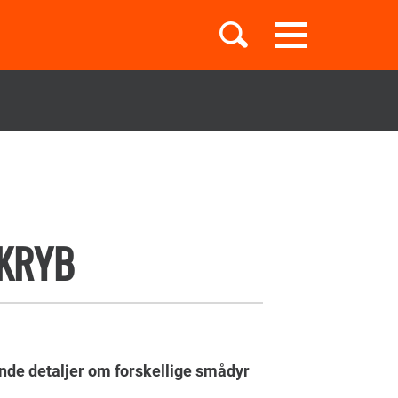
Toggle
navigation
Børnebøger
Boglister
ÅKRYB
Temaer
ende detaljer om forskellige smådyr