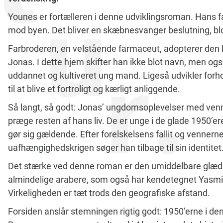
Younes er fortælleren i denne udviklingsroman. Hans fat
mod byen. Det bliver en skæbnesvanger beslutning, blo
Farbroderen, en velstående farmaceut, adopterer den
Jonas. I dette hjem skifter han ikke blot navn, men ogs
uddannet og kultiveret ung mand. Ligeså udvikler forho
til at blive et fortroligt og kærligt anliggende.
Så langt, så godt: Jonas’ ungdomsoplevelser med venn
præge resten af hans liv. De er unge i de glade 1950’e
gør sig gældende. Efter forelskelsens fallit og vennerne
uafhængighedskrigen søger han tilbage til sin identitet
Det stærke ved denne roman er den umiddelbare glæde 
almindelige arabere, som også har kendetegnet Yasmi
Virkeligheden er tæt trods den geografiske afstand.
Forsiden anslår stemningen rigtig godt: 1950’erne i den