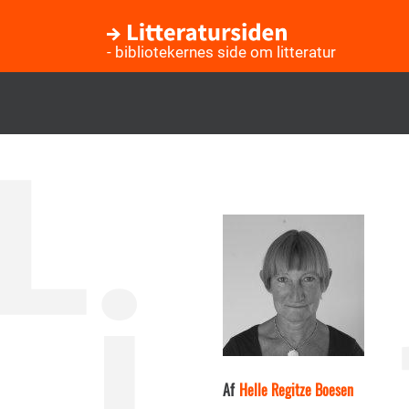
- bibliotekernes side om litteratur
Gå
til
hovedindhold
Af
Helle Regitze Boesen