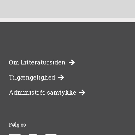
-
Om Litteratursiden
Tilgængelighed
bibliotekernes
Administrér samtykke
side
om
Følg os