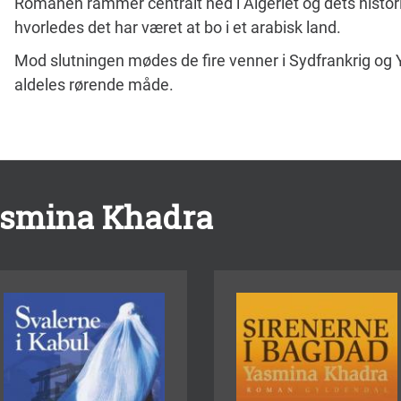
Romanen rammer centralt ned i Algeriet og dets historie
hvorledes det har været at bo i et arabisk land.
Mod slutningen mødes de fire venner i Sydfrankrig og 
aldeles rørende måde.
asmina Khadra