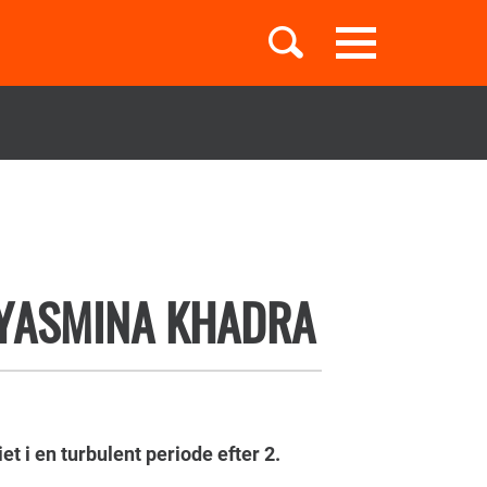
Toggle
navigation
Børnebøger
Boglister
 YASMINA KHADRA
Temaer
 i en turbulent periode efter 2.