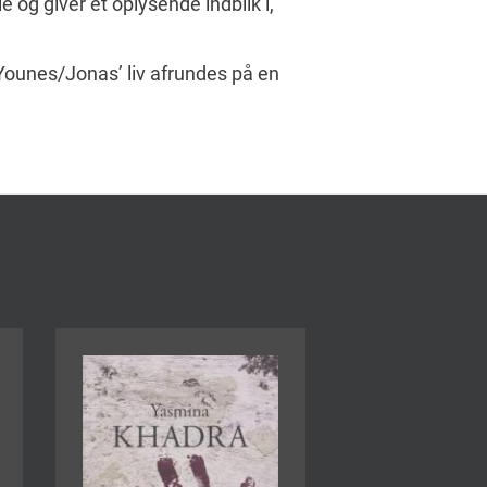
 og giver et oplysende indblik i,
Younes/Jonas’ liv afrundes på en