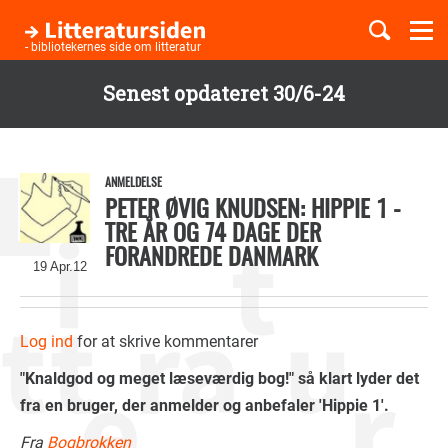
Togg
navi
- bibliotekernes side om litteratur
Senest opdateret 30/6-24
Børnebøger
Gå
til
Boglister
hovedindhold
ANMELDELSE
PETER ØVIG KNUDSEN: HIPPIE 1 -
TRE ÅR OG 74 DAGE DER
FORANDREDE DANMARK
Temaer
19 Apr.12
Log ind
for at skrive kommentarer
"Knaldgod og meget læseværdig bog!" så klart lyder det
fra en bruger, der anmelder og anbefaler 'Hippie 1'.
Fra
Bogbrokken