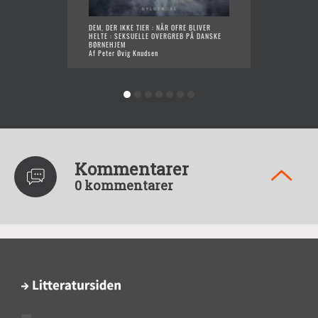
DEM, DER IKKE TIER : NÅR OFRE BLIVER
JEG ER 
HELTE : SEKSUELLE OVERGREB PÅ DANSKE
ELEKTR
BØRNEHJEM
MARERI
Af Peter Øvig Knudsen
Af Pete
Kommentarer
0 kommentarer