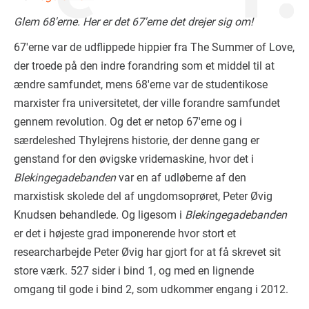
Glem 68'erne. Her er det 67'erne det drejer sig om!
67'erne var de udflippede hippier fra The Summer of Love,
der troede på den indre forandring som et middel til at
ændre samfundet, mens 68'erne var de studentikose
marxister fra universitetet, der ville forandre samfundet
gennem revolution. Og det er netop 67'erne og i
særdeleshed Thylejrens historie, der denne gang er
genstand for den øvigske vridemaskine, hvor det i
Blekingegadebanden
var en af udløberne af den
marxistisk skolede del af ungdomsoprøret, Peter Øvig
Knudsen behandlede
.
Og ligesom i
Blekingegadebanden
er det i højeste grad imponerende hvor stort et
researcharbejde Peter Øvig har gjort for at få skrevet sit
store værk. 527 sider i bind 1, og med en lignende
omgang til gode i bind 2, som udkommer engang i 2012.