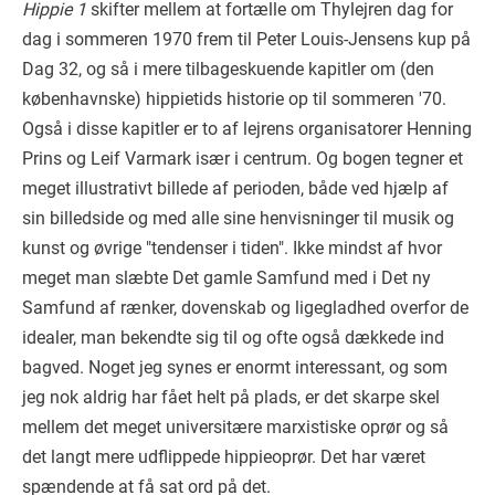
Hippie 1
skifter mellem at fortælle om Thylejren dag for
dag i sommeren 1970 frem til Peter Louis-Jensens kup på
Dag 32, og så i mere tilbageskuende kapitler om (den
københavnske) hippietids historie op til sommeren '70.
Også i disse kapitler er to af lejrens organisatorer Henning
Prins og Leif Varmark især i centrum. Og bogen tegner et
meget illustrativt billede af perioden, både ved hjælp af
sin billedside og med alle sine henvisninger til musik og
kunst og øvrige "tendenser i tiden". Ikke mindst af hvor
meget man slæbte Det gamle Samfund med i Det ny
Samfund af rænker, dovenskab og ligegladhed overfor de
idealer, man bekendte sig til og ofte også dækkede ind
bagved. Noget jeg synes er enormt interessant, og som
jeg nok aldrig har fået helt på plads, er det skarpe skel
mellem det meget universitære marxistiske oprør og så
det langt mere udflippede hippieoprør. Det har været
spændende at få sat ord på det.