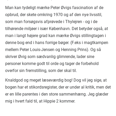
Man kan tydeligt mærke Peter Øvigs fascination af de
opbrud, der skete omkring 1970 og af den nye livsstil,
som man forsøgsvis afprøvede i Thylejren - og i de
tilhørende miljøer i især København. Det betyder også, at
man i langt højere grad kan mærke Øvigs stillingtagen i
denne bog end i hans forrige bøger. (F.eks i magtkampen
mellem Peter Louis-Jensen og Henning Prins). Og så
skriver Øvig som sædvanlig glimrende, lader sine
personer komme godt til orde og tager de forbehold
overfor sin fremstilling, som der skal til.
Knaldgod og meget læseværdig bog! Dog vil jeg sige, at
bogen har et stikordsregister, der er under al kritik, men det
er en lille parentes i den store sammenhæng. Jeg glæder
mig i hvert fald til, at Hippie 2 kommer.