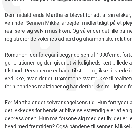
Den midaldrende Martha er blevet forladt af sin elsker, 
veninde. Sønnen Mikkel arbejder midlertidigt på et p
realisere sig selv i musikken. Og så er der det lille ba
registrerer de voksnes adfærd og uharmoniske relation
Romanen, der foregår i begyndelsen af 1990’erne, fortæ
generationer, og den giver et virkelighedsnært billede
tilstand. Personerne er både til stede og ikke til stede 
ved ikke, hvad det er. Drømmene svarer ikke til realitet
for hinandens reaktioner og har derfor ikke mulighed f
For Martha er det selvransagelsens tid. Hun fortryder 
det lykkedes for hende at blive selvstændig ejer af en 
depressionen. Hun må forsone sig med det liv, der er le
hvad med fremtiden? Også båndene til sønnen Mikkel s