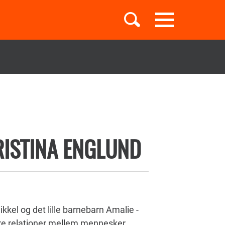
Toggle
navigation
Børnebøger
Boglister
RISTINA ENGLUND
Temaer
kkel og det lille barnebarn Amalie -
re relationer mellem mennesker.