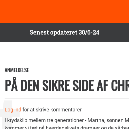
Senest opdateret 30/6-24
ANMELDELSE
PÅ DEN SIKRE SIDE AF CH
Log ind
for at skrive kommentarer
I krydsklip mellem tre generationer - Martha, sønnen Mi
kommer vi tæt på hverdagslivets dramaer og de sårba