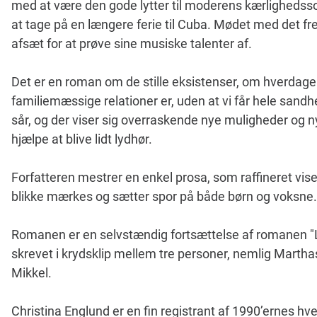
med at være den gode lytter til moderens kærlighedssor
at tage på en længere ferie til Cuba. Mødet med det 
afsæt for at prøve sine musiske talenter af.
Det er en roman om de stille eksistenser, om hverdag
familiemæssige relationer er, uden at vi får hele sand
sår, og der viser sig overraskende nye muligheder og ny
hjælpe at blive lidt lydhør.
Forfatteren mestrer en enkel prosa, som raffineret vis
blikke mærkes og sætter spor på både børn og voksne.
Romanen er en selvstændig fortsættelse af romanen "L
skrevet i krydsklip mellem tre personer, nemlig Mart
Mikkel.
Christina Englund er en fin registrant af 1990’ernes 