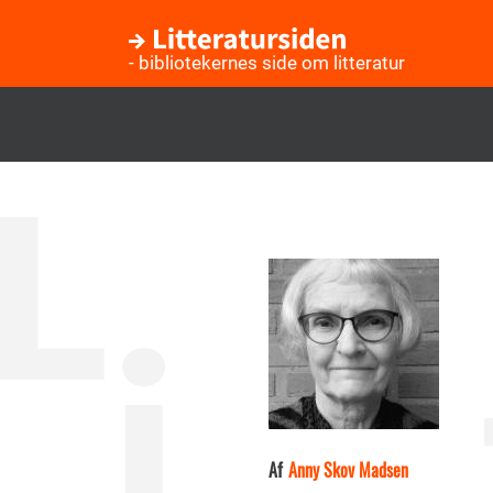
- bibliotekernes side om litteratur
Gå
til
hovedindhold
Af
Anny Skov Madsen