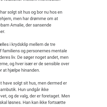
har solgt sit hus og bor nu hos en
lejehjem, men har drømme om at
rnebarn Amalie, der sansende
er.
lles i krydsklip mellem de tre
 af familiens og personernes mentale
i deres liv. De søger noget andet, men
erne, og hver især er de sensible over
or at hjælpe hinanden.
at have solgt sit hus, men dermed er
garnbutik. Hun undgår ikke
vet, og de valg, der er foretaget. Men
kal løsnes. Han kan ikke fortsætte