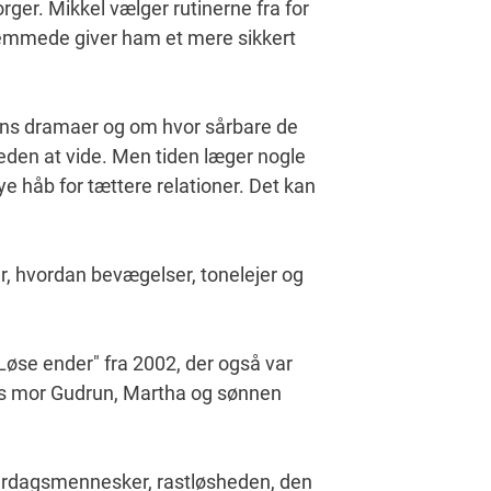
ger. Mikkel vælger rutinerne fra for
fremmede giver ham et mere sikkert
ens dramaer og om hvor sårbare de
heden at vide. Men tiden læger nogle
e håb for tættere relationer. Det kan
er, hvordan bevægelser, tonelejer og
øse ender" fra 2002, der også var
has mor Gudrun, Martha og sønnen
hverdagsmennesker, rastløsheden, den