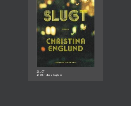
SLUGT
DØR TIL
Af Christina Englund
Af Chri