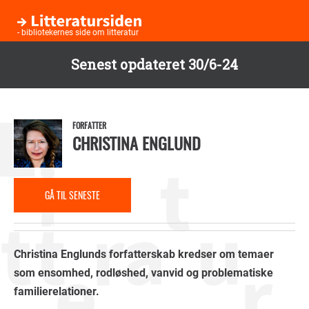
- bibliotekernes side om litteratur
Senest opdateret 30/6-24
Gå
til
hovedindhold
FORFATTER
CHRISTINA ENGLUND
GÅ TIL SENESTE
ANMELDELSE
Christina Englunds forfatterskab kredser om temaer
som ensomhed, rodløshed, vanvid og problematiske
familierelationer.