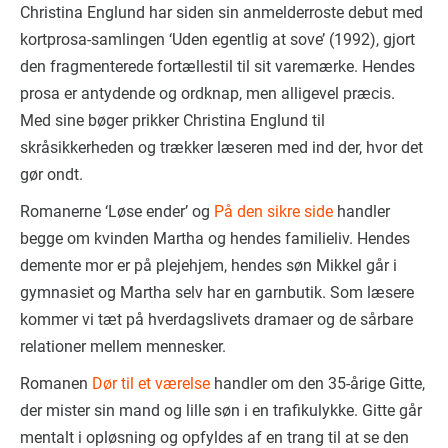
Christina Englund har siden sin anmelderroste debut med
kortprosa-samlingen ‘Uden egentlig at sove’ (1992), gjort
den fragmenterede fortællestil til sit varemærke. Hendes
prosa er antydende og ordknap, men alligevel præcis.
Med sine bøger prikker Christina Englund til
skråsikkerheden og trækker læseren med ind der, hvor det
gør ondt.
Romanerne ‘Løse ender’ og
På den sikre side
handler
begge om kvinden Martha og hendes familieliv. Hendes
demente mor er på plejehjem, hendes søn Mikkel går i
gymnasiet og Martha selv har en garnbutik. Som læsere
kommer vi tæt på hverdagslivets dramaer og de sårbare
relationer mellem mennesker.
Romanen
Dør til et værelse
handler om den 35-årige Gitte,
der mister sin mand og lille søn i en trafikulykke. Gitte går
mentalt i opløsning og opfyldes af en trang til at se den