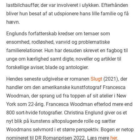
lastbilchauffør, der var involveret i ulykken. Efterhånden
bliver hun besat af at udspionere hans lille familie og få
hævn.
Englunds forfatterskab kredser om temaer som
ensomhed, rodløshed, vanvid og problematiske
familierelationer. Hun har desuden skrevet en fagbog til
unge om kærlighed samt digte, noveller og artikler til
forskellige aviser, blade og antologier.
Hendes seneste udgivelse er romanen
Slugt
(2021), der
handler om den amerikanske kunstfotograf Francesca
Woodman, der sprang ud fra toppen af sit atelier i New
York som 22-årig. Francesca Woodman efterlod mere end
800 sort-hvide fotografier. Christina Englund giver os et
nyt blik på kunstens altopslugende rolle og sætter
Woodmans selvmord i et større perspektiv. Bogen er netop
nomineret til DR Romanprisen 2022. Læs mere
her.