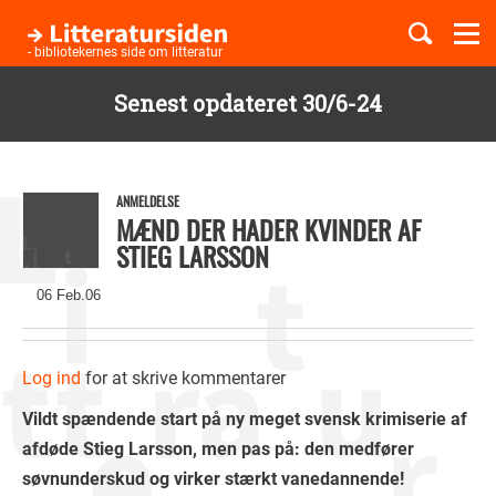
Togg
navi
- bibliotekernes side om litteratur
Senest opdateret 30/6-24
Børnebøger
Gå
til
Boglister
hovedindhold
ANMELDELSE
MÆND DER HADER KVINDER AF
STIEG LARSSON
Temaer
06 Feb.06
Log ind
for at skrive kommentarer
Vildt spændende start på ny meget svensk krimiserie af
afdøde Stieg Larsson, men pas på: den medfører
søvnunderskud og virker stærkt vanedannende!