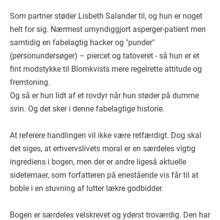
Som partner støder Lisbeth Salander til, og hun er noget
helt for sig. Nærmest umyndiggjort asperger-patient men
samtidig en fabelagtig hacker og "punder"
(personundersøger) – piercet og tatoveret - så hun er et
fint modstykke til Blomkvists mere regelrette attitude og
fremtoning.
Og så er hun lidt af et rovdyr når hun støder på dumme
svin. Og det sker i denne fabelagtige historie.
At referere handlingen vil ikke være retfærdigt. Dog skal
det siges, at erhvervslivets moral er en særdeles vigtig
ingrediens i bogen, men der er andre ligeså aktuelle
sidetemaer, som forfatteren på enestående vis får til at
boble i en stuvning af lutter lækre godbidder.
Bogen er særdeles velskrevet og yderst troværdig. Den har