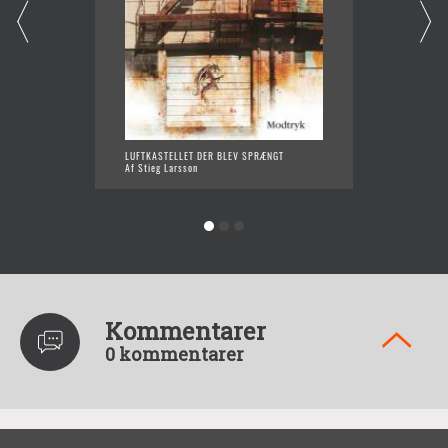
LUFTKASTELLET DER BLEV SPRÆNGT
PIGEN D
Af Stieg Larsson
Af Stie
Kommentarer
0 kommentarer