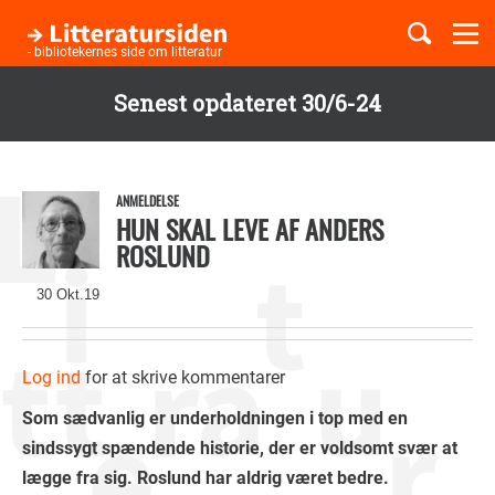
Togg
navi
- bibliotekernes side om litteratur
Senest opdateret 30/6-24
Børnebøger
Gå
til
Boglister
hovedindhold
ANMELDELSE
HUN SKAL LEVE AF ANDERS
ROSLUND
Temaer
30 Okt.19
Log ind
for at skrive kommentarer
Som sædvanlig er underholdningen i top med en
sindssygt spændende historie, der er voldsomt svær at
lægge fra sig. Roslund har aldrig været bedre.