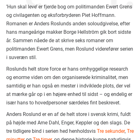
’Hun skal leve’ er fjerde bog om politimanden Ewert Grens
og civilagenten og eksforbryderen Piet Hoffmann.
Romanen er Anders Roslunds anden soloudgivelse, efter
hans mangeårige makker Borge Hellström gik bort sidste
år. Sammen nåede de at skrive seks romaner om
politimanden Ewert Grens, men Roslund viderefører serien
i suveræn stil.
Roslunds helt store force er hans omhyggelige research
og enorme viden om den organiserede kriminalitet, men
samtidig er han også en mester i indviklede plots, der vel
at mærke går op i en højere enhed til sidst – og endelig er
især hans to hovedpersoner særdeles fint beskrevet.
Anders Roslund er en af de helt store i svensk krimi, fuldt
på højde med Arne Dahl, Enger, Keppler og den slags. De
tre tidligere bind i serien hed henholdsvis
Tre sekunder
,
Tre
minutter
og
Tre timer
, og denne historie kunne naturligvis