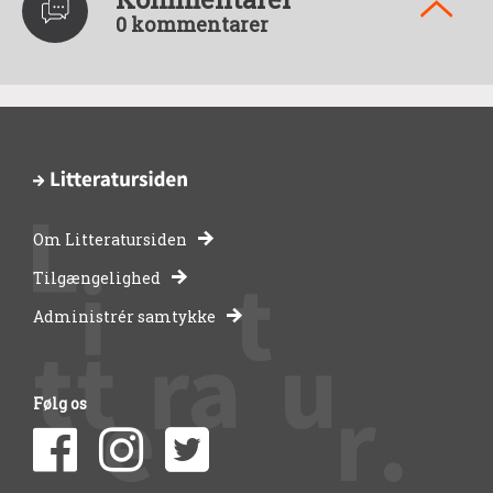
0 kommentarer
Om Litteratursiden
-
Tilgængelighed
Administrér samtykke
bibliotekernes
side
Følg os
om