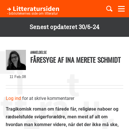
Togg
navi
- bibliotekernes side om litteratur
Senest opdateret 30/6-24
Børnebøger
Gå
til
Boglister
hovedindhold
ANMELDELSE
FÅRESYGE AF INA MERETE SCHMIDT
Temaer
11 Feb.08
Log ind
for at skrive kommentarer
Tragikomisk roman om fårede får, religiøse naboer og
rædselsfulde svigerforældre, men mest af alt om
hvordan man kommer videre, når det der ikke må ske,