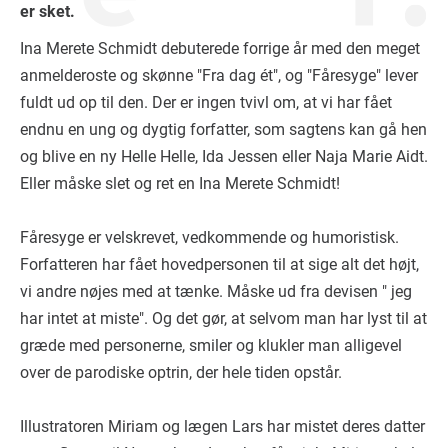
er sket.
Ina Merete Schmidt debuterede forrige år med den meget
anmelderoste og skønne "Fra dag ét", og "Fåresyge" lever
fuldt ud op til den. Der er ingen tvivl om, at vi har fået
endnu en ung og dygtig forfatter, som sagtens kan gå hen
og blive en ny Helle Helle, Ida Jessen eller Naja Marie Aidt.
Eller måske slet og ret en Ina Merete Schmidt!
Fåresyge er velskrevet, vedkommende og humoristisk.
Forfatteren har fået hovedpersonen til at sige alt det højt,
vi andre nøjes med at tænke. Måske ud fra devisen " jeg
har intet at miste". Og det gør, at selvom man har lyst til at
græde med personerne, smiler og klukler man alligevel
over de parodiske optrin, der hele tiden opstår.
Illustratoren Miriam og lægen Lars har mistet deres datter