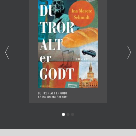
DU TROR ALT ER GODT
FÅRESY
Af Ina Merete Schmidt
Af Ina 