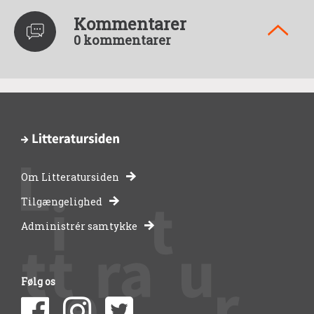
Kommentarer
0 kommentarer
Om Litteratursiden
-
Tilgængelighed
Administrér samtykke
bibliotekernes
side
Følg os