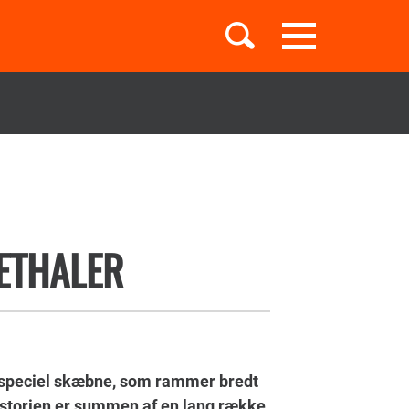
Toggle
navigation
Børnebøger
Boglister
EETHALER
Temaer
 speciel skæbne, som rammer bredt
historien er summen af en lang række