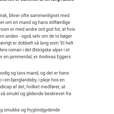
ansk, bliver ofte sammenlignet med
dler om en mand og hans stilfærdige
ancen er med andre ord god for, at hvis
en anden - også selv om de to bøger
i øvrigt er dobbelt så lang som ’Et helt
lers roman i det Østrigske alper i et
v er en jammerdal, er Andreas Eggers
modig og tavs mand, og det er hans
 i en bjerglandsby, i pleje hos en
icap af det, hvilket medfører, at
 så smukt og glidende beskrevet fra
ng smukke og frygtindgydende