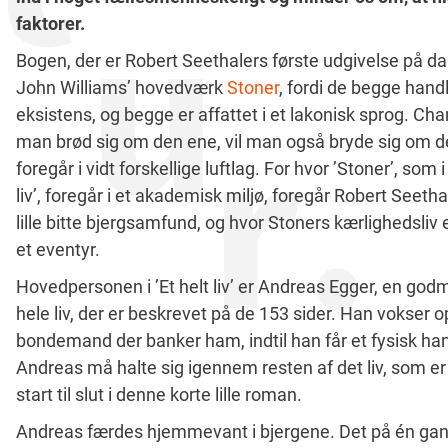
faktorer.
Bogen, der er Robert Seethalers første udgivelse på d
John Williams’ hovedværk
Stoner
, fordi de begge han
eksistens, og begge er affattet i et lakonisk sprog. Ch
man brød sig om den ene, vil man også bryde sig om d
foregår i vidt forskellige luftlag. For hvor ’Stoner’, som 
liv’, foregår i et akademisk miljø, foregår Robert Seetha
lille bitte bjergsamfund, og hvor Stoners kærlighedsli
et eventyr.
Hovedpersonen i ’Et helt liv’ er Andreas Egger, en god
hele liv, der er beskrevet på de 153 sider. Han vokser op
bondemand der banker ham, indtil han får et fysisk hand
Andreas må halte sig igennem resten af det liv, som er
start til slut i denne korte lille roman.
Andreas færdes hjemmevant i bjergene. Det på én ga