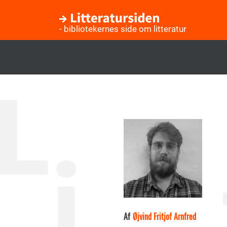
- bibliotekernes side om litteratur
Gå
til
hovedindhold
Af
Øjvind Fritjof Arnfred