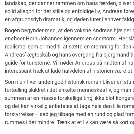
landskab, der danner rammen om hans færden, bliver 
solid allegori for det stille og enfoldige liv, Andreas fø
en afgrundsdyb dramatik, og døden lurer i enhver fald
Bogen begynder med, at den voksne Andreas hjælper d
eneboer Horn-Johannes igennem en snestorm. Her slås
realisme, som er med til at sætte en stemning for den
Andreas’ ægteskab og hans overgang fra bjergmand til 
guide for turisterne. Vi møder Andreas på midten af ha
interessant træk at lade halvdelen af historien være et 
Som i en hver anden god historisk roman bliver en stu
fortælling skildret i det enkelte menneskes liv, og man 
summen af en masse forskellige ting, ikke blot kongeræ
og det kan virkelig anbefales at tage hele den lille rom
forstyrrelser – sad jeg tilbage med en rund og glad fo
rummes i det mindre. Tænk at et liv kan være så kort 