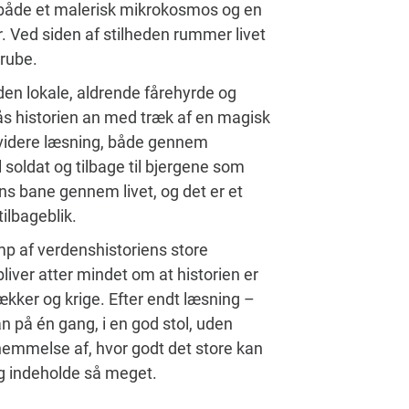
både et malerisk mikrokosmos og en
rer. Ved siden af stilheden rummer livet
grube.
en lokale, aldrende fårehyrde og
 historien an med træk af en magisk
 videre læsning, både gennem
soldat og tilbage til bjergene som
ns bane gennem livet, og det er et
tilbageblik.
mp af verdenshistoriens store
bliver atter mindet om at historien er
kker og krige. Efter endt læsning –
an på én gang, i en god stol, uden
rnemmelse af, hvor godt det store kan
og indeholde så meget.