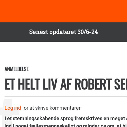
Senest opdateret 30/6-24
ANMELDELSE
ET HELT LIV AF ROBERT S
Log ind
for at skrive kommentarer
I et stemningsskabende sprog fremskrives en meget
ind i noget fællesmenneskeligt og minder os om, at 