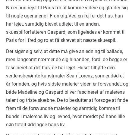
Nu er hun rejst til Paris for at komme videre og glæder sig
til nogle uger alene i Frankrig.Ved en fejl er det hus, hun
har lejet, samtidig blevet udlejet til en anden,
skuespilforfatteren Gaspard, som ligeledes er kommet til
Paris for i fred og ro at få skrevet sit næste skuespil.
Det siger sig selv, at dette må give anledning til ballade,
men langsomt nærmer de sig hinanden, fordi de begge er
fascineret af det hus, de har lejet. Huset tilhørte den
verdensberømte kunstmaler Sean Lorenz, som er død et
år forinden, og hvis sidste malerier siden er forsvundet, og
både Madeline og Gaspard bliver fascineret af malerens
talent og triste skæbne. De to beslutter at forsøge at finde
frem til de forsvundne malerier og samtidig komme til
bunds i malerens liv og levned, hvor mordet på hans lille
søn totalt ødelagde hans liv.