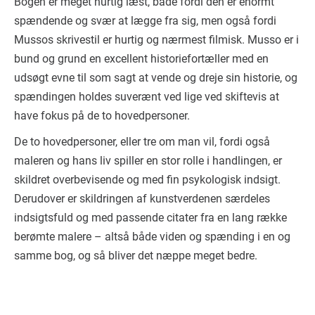
Bogen er meget hurtig læst, både fordi den er enormt
spændende og svær at lægge fra sig, men også fordi
Mussos skrivestil er hurtig og nærmest filmisk. Musso er i
bund og grund en excellent historiefortæller med en
udsøgt evne til som sagt at vende og dreje sin historie, og
spændingen holdes suverænt ved lige ved skiftevis at
have fokus på de to hovedpersoner.
De to hovedpersoner, eller tre om man vil, fordi også
maleren og hans liv spiller en stor rolle i handlingen, er
skildret overbevisende og med fin psykologisk indsigt.
Derudover er skildringen af kunstverdenen særdeles
indsigtsfuld og med passende citater fra en lang række
berømte malere – altså både viden og spænding i en og
samme bog, og så bliver det næppe meget bedre.