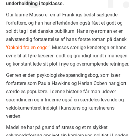
underholdning i topklasse.
Guillaume Musso er en af Frankrigs bedst sælgende
forfattere, og han har efterhånden også fået et godt og
solidt tag i det danske publikum. Hans nye roman er en
selvstændig fortsættelse af hans første roman på dansk
’Opkald fra en engel’
. Mussos særlige kendetegn er hans
evne til at føre læseren godt og grundigt rundt i manegen
og konstant lede sit plot i nye og overrumplende retninger.
Genren er den psykologiske spændingsbog, som især
forfattere som Paula Hawkins og Harlan Coben har gjort
særdeles populære. I denne historie får man udover
spændingen og intrigerne også en særdeles levende og
veldokumenteret indsigt i kunstens og kunstnerens
verden.
Madeline har på grund af stress og et mislykket
selvmordsforsøg opgivet sin karriere ved politiet i London.