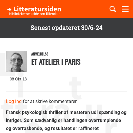
Togg
navi
- bibliotekernes side om litteratur
Senest opdateret 30/6-24
Børnebøger
Gå
til
Boglister
hovedindhold
ANMELDELSE
ET ATELIER I PARIS
Temaer
08 Okt.18
Log ind
for at skrive kommentarer
Fransk psykologisk thriller af mesteren udi spænding og
intriger. Som sædvanlig er handlingen overrumplende
og overraskende, og resultatet er raffineret