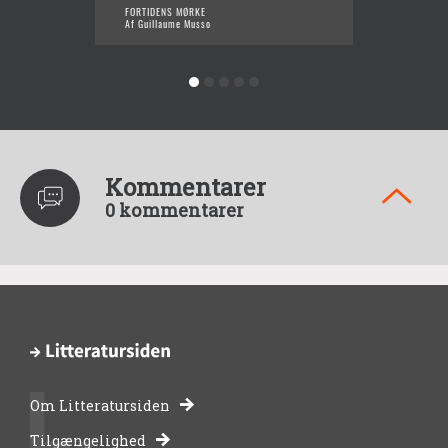
FORTIDENS MØRKE
ET ATEL
Af Guillaume Musso
Af Guil
Kommentarer
0 kommentarer
Om Litteratursiden
-
Tilgængelighed