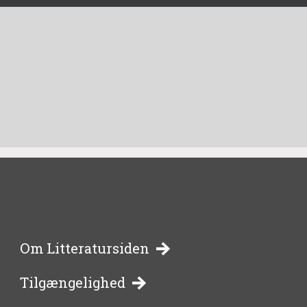
-
Om Litteratursiden
Tilgængelighed
bibliotekernes