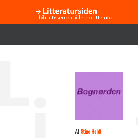
- bibliotekernes side om litteratur
Gå
til
hovedindhold
Af
Stina Holdt