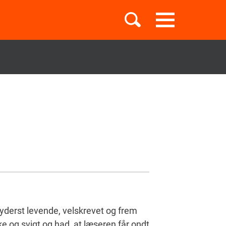
Toggle
navigation
Børnebøger
Boglister
Temaer
) yderst levende, velskrevet og frem
e og svigt og had, at læseren får ondt