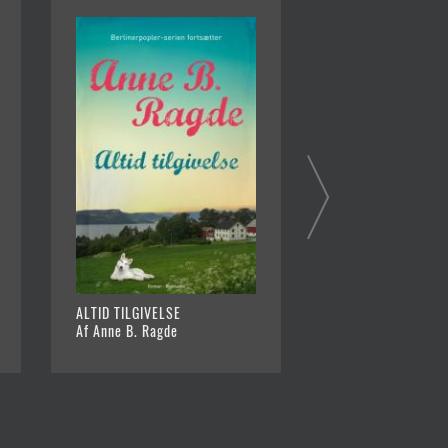
ALTID TILGIVELSE
KOLD DAG I HELVE
Af Anne B. Ragde
Af Anne B. Ragde