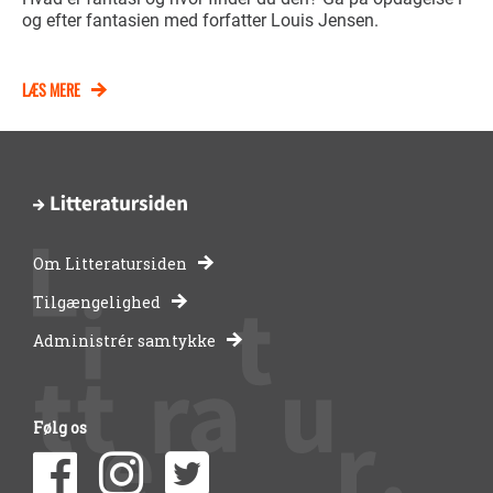
og efter fantasien med forfatter Louis Jensen.
LÆS MERE
Om Litteratursiden
-
Tilgængelighed
Administrér samtykke
bibliotekernes
side
Følg os
om