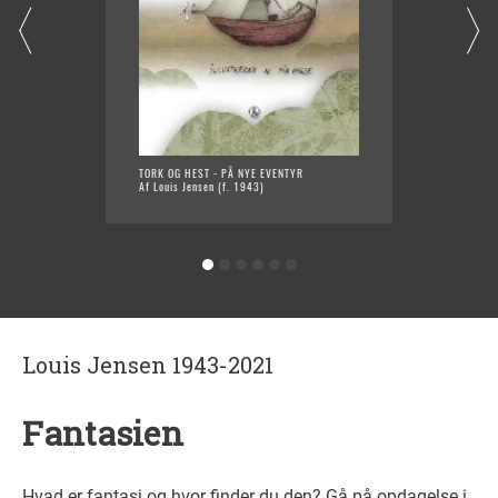
TORK OG HEST - PÅ NYE EVENTYR
MILLES
Af Louis Jensen (f. 1943)
Af Louis
Louis Jensen 1943-2021
Fantasien
Hvad er fantasi og hvor finder du den? Gå på opdagelse i