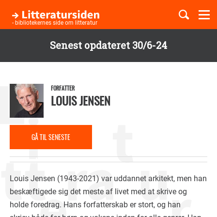
Togg
navi
- bibliotekernes side om litteratur
Senest opdateret 30/6-24
Børnebøger
Gå
til
Boglister
hovedindhold
FORFATTER
LOUIS JENSEN
Temaer
GÅ TIL SENESTE
ANMELDELSE
Louis Jensen (1943-2021) var uddannet arkitekt, men han
beskæftigede sig det meste af livet med at skrive og
holde foredrag. Hans forfatterskab er stort, og han