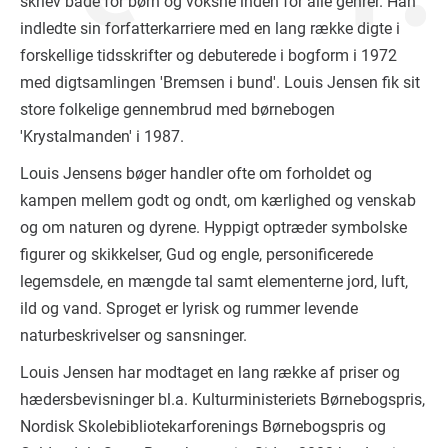
skriev både for børn og voksne inden for alle genrer. Han
indledte sin forfatterkarriere med en lang række digte i
forskellige tidsskrifter og debuterede i bogform i 1972
med digtsamlingen 'Bremsen i bund'. Louis Jensen fik sit
store folkelige gennembrud med børnebogen
'Krystalmanden' i 1987.
Louis Jensens bøger handler ofte om forholdet og
kampen mellem godt og ondt, om kærlighed og venskab
og om naturen og dyrene. Hyppigt optræder symbolske
figurer og skikkelser, Gud og engle, personificerede
legemsdele, en mængde tal samt elementerne jord, luft,
ild og vand. Sproget er lyrisk og rummer levende
naturbeskrivelser og sansninger.
Louis Jensen har modtaget en lang række af priser og
hædersbevisninger bl.a. Kulturministeriets Børnebogspris,
Nordisk Skolebibliotekarforenings Børnebogspris og