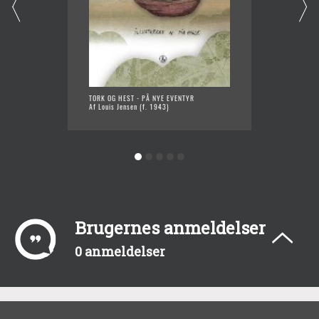
TORK OG HEST - PÅ NYE EVENTYR
MILLES
Af Louis Jensen (f. 1943)
Af Louis
Brugernes anmeldelser
0 anmeldelser