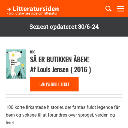
Togg
navi
- bibliotekernes side om litteratur
Senest opdateret 30/6-24
Børnebøger
Gå
til
Boglister
hovedindhold
BOG
SÅ ER BUTIKKEN ÅBEN!
Af
Louis Jensen
(
2016
)
Temaer
LÅN PÅ BIBLIOTEKET
100 korte firkantede historier, der fantasifuldt legende får
børn og voksne til at forundres over sproget, verden og
livet.