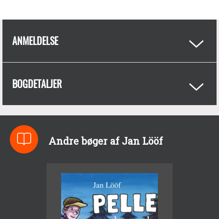
ANMELDELSE
BOGDETALJER
Andre bøger af Jan Lööf