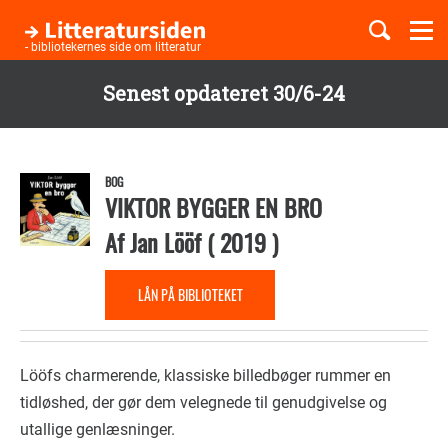
Togg
navi
- bibliotekernes side om litteratur
Senest opdateret 30/6-24
Børnebøger
Gå
til
Boglister
hovedindhold
BOG
VIKTOR BYGGER EN BRO
Af
Jan Lööf
(
2019
)
Temaer
LÅN PÅ BIBLIOTEKET
Lööfs charmerende, klassiske billedbøger rummer en
tidløshed, der gør dem velegnede til genudgivelse og
utallige genlæsninger.