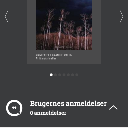
MYSTERIET I CYANIDE WELLS
MORD V
Af Marcia Muller
Af Marc
Brugernes anmeldelser
0 anmeldelser