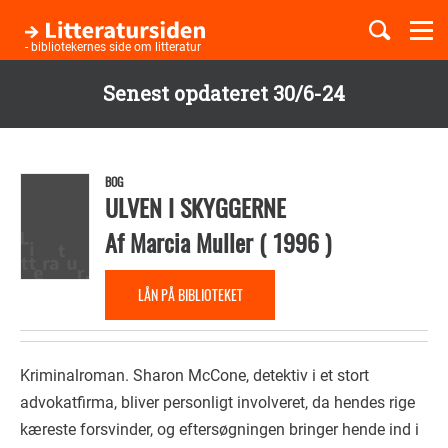
Togg
navi
- bibliotekernes side om litteratur
Senest opdateret 30/6-24
Børnebøger
Gå
til
Boglister
hovedindhold
BOG
ULVEN I SKYGGERNE
Af
Marcia Muller
(
1996
)
Temaer
LÅN PÅ BIBLIOTEKET
Kriminalroman. Sharon McCone, detektiv i et stort
advokatfirma, bliver personligt involveret, da hendes rige
kæreste forsvinder, og eftersøgningen bringer hende ind i