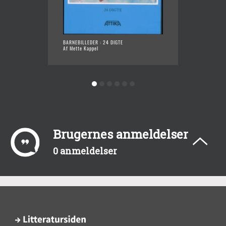
BARNEBILLEDER : 24 DIGTE
TILFÆL
Af Mette Kappel
Af Mett
Brugernes anmeldelser
0 anmeldelser