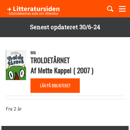
Togg
navi
- bibliotekernes side om litteratur
Senest opdateret 30/6-24
Børnebøger
Gå
til
Boglister
hovedindhold
BOG
TROLDETÅRNET
Af
Mette Kappel
(
2007
)
Temaer
LÅN PÅ BIBLIOTEKET
Fra 2 år