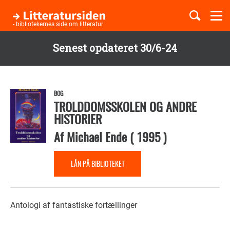
Togg
navi
- bibliotekernes side om litteratur
Senest opdateret 30/6-24
Børnebøger
Gå
til
Boglister
hovedindhold
BOG
TROLDDOMSSKOLEN OG ANDRE
HISTORIER
Temaer
Af
Michael Ende
(
1995
)
LÅN PÅ BIBLIOTEKET
Antologi af fantastiske fortællinger