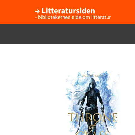
- bibliotekernes side om litteratur
Gå
til
hovedindhold