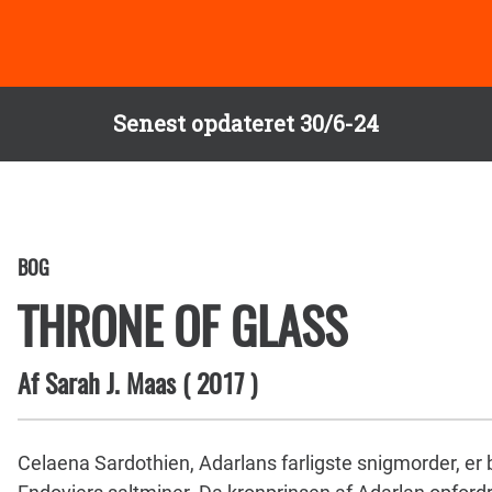
Senest opdateret 30/6-24
BOG
THRONE OF GLASS
Af
Sarah J. Maas
(
2017
)
Celaena Sardothien, Adarlans farligste snigmorder, er b