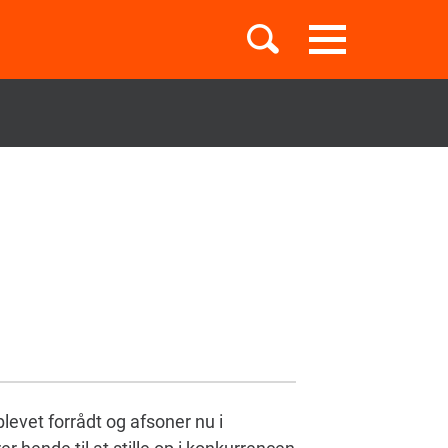
Toggle
navigation
Børnebøger
Boglister
Temaer
levet forrådt og afsoner nu i