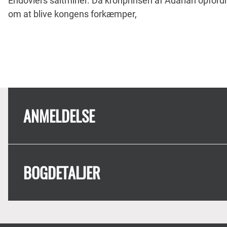
Endoviers saltminer. Da kronprinsen af Adarlan opfordre
om at blive kongens forkæmper,
ANMELDELSE
BOGDETALJER