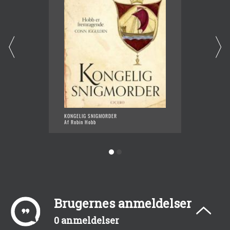
KONGELIG SNIGMORDER
SNIGMO
Af Robin Hobb
Af Robi
Brugernes anmeldelser
0 anmeldelser