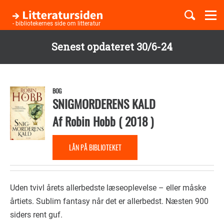
Togg
navi
- bibliotekernes side om litteratur
Senest opdateret 30/6-24
Børnebøger
Gå
til
Boglister
hovedindhold
BOG
SNIGMORDERENS KALD
Af
Robin Hobb
(
2018
)
Temaer
LÅN PÅ BIBLIOTEKET
Uden tvivl årets allerbedste læseoplevelse – eller måske
årtiets. Sublim fantasy når det er allerbedst. Næsten 900
siders rent guf.