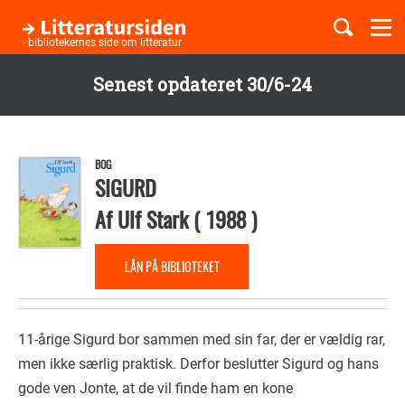
Togg
navi
- bibliotekernes side om litteratur
Senest opdateret 30/6-24
Børnebøger
Gå
til
Boglister
hovedindhold
BOG
SIGURD
Af
Ulf Stark
(
1988
)
Temaer
LÅN PÅ BIBLIOTEKET
11-årige Sigurd bor sammen med sin far, der er vældig rar,
men ikke særlig praktisk. Derfor beslutter Sigurd og hans
gode ven Jonte, at de vil finde ham en kone