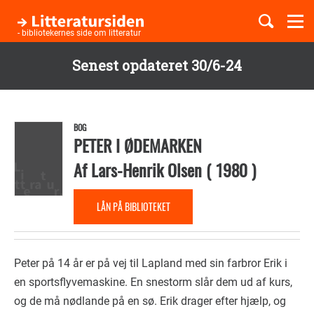
Togg
navi
- bibliotekernes side om litteratur
Senest opdateret 30/6-24
Børnebøger
Gå
til
Boglister
hovedindhold
BOG
PETER I ØDEMARKEN
Af
Lars-Henrik Olsen
(
1980
)
Temaer
LÅN PÅ BIBLIOTEKET
Peter på 14 år er på vej til Lapland med sin farbror Erik i
en sportsflyvemaskine. En snestorm slår dem ud af kurs,
og de må nødlande på en sø. Erik drager efter hjælp, og