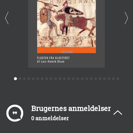
FLUGTEN FRA KLOSTERET
GUDERN
Af Lars-Henrik Olsen
Af Lars
Brugernes anmeldelser
0 anmeldelser