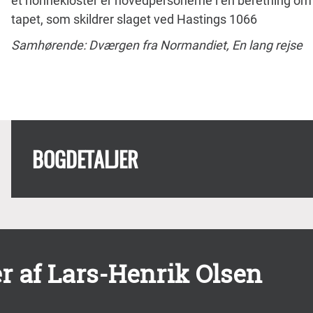
et nonnekloster er hovedpersonerne i en beretning om 
tapet, som skildrer slaget ved Hastings 1066
Samhørende: Dværgen fra Normandiet, En lang rejse
BOGDETALJER
r af Lars-Henrik Olsen