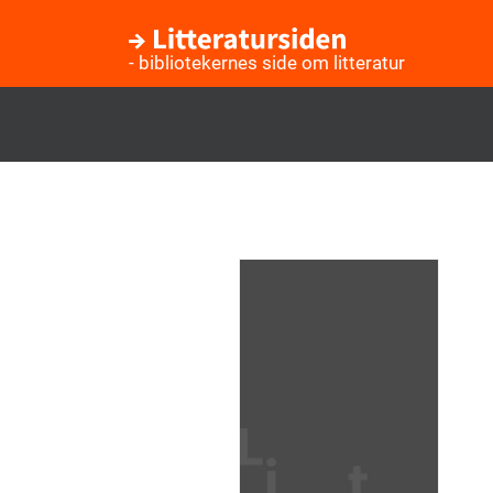
- bibliotekernes side om litteratur
Gå
til
hovedindhold