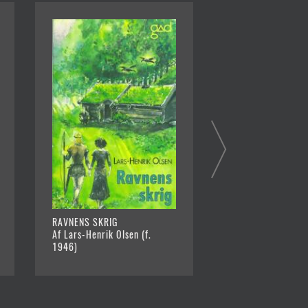
RAVNENS SKRIG
SKJULT AF SKOVE
Af Lars-Henrik Olsen (f.
Af Lars-Henrik Ols
1946)
1946)