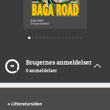
BAGA ROAD
PROFES
Af Grete Roulund
Af Gret
Brugernes anmeldelser
0 anmeldelser