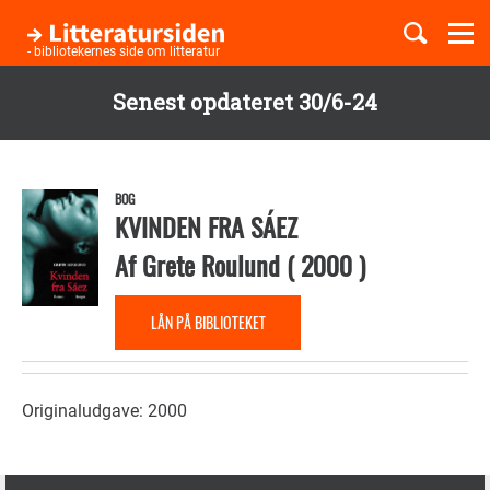
Togg
navi
- bibliotekernes side om litteratur
Senest opdateret 30/6-24
Børnebøger
Gå
til
Boglister
hovedindhold
BOG
KVINDEN FRA SÁEZ
Af
Grete Roulund
(
2000
)
Temaer
LÅN PÅ BIBLIOTEKET
Originaludgave: 2000