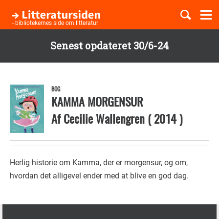
Togg
navi
- bibliotekernes side om litteratur
Senest opdateret 30/6-24
Børnebøger
Gå
til
Boglister
hovedindhold
BOG
KAMMA MORGENSUR
Af
Cecilie Wallengren
(
2014
)
Temaer
Herlig historie om Kamma, der er morgensur, og om,
hvordan det alligevel ender med at blive en god dag.