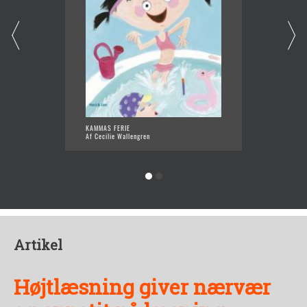
KAMMAS FERIE
KAMMAS
Af Cecilie Wallengren
Af Ceci
Artikel
Højtlæsning giver nærvær