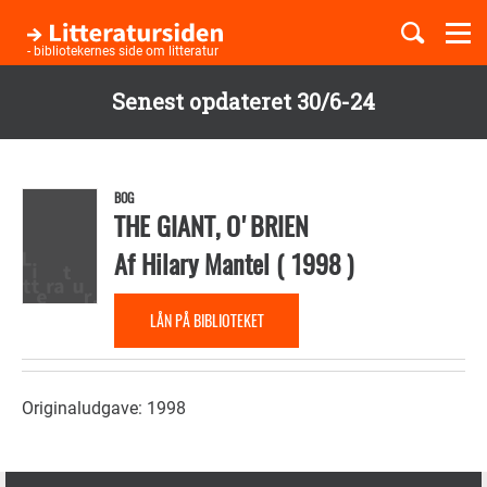
Togg
navi
- bibliotekernes side om litteratur
Senest opdateret 30/6-24
Børnebøger
Gå
til
Boglister
hovedindhold
BOG
THE GIANT, O'BRIEN
Af
Hilary Mantel
(
1998
)
Temaer
LÅN PÅ BIBLIOTEKET
Originaludgave: 1998