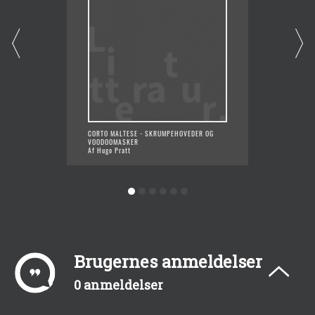
CORTO MALTESE - SKRUMPEHOVEDER OG
HUGO P
VOODOOMASKER
Af Hugo
Af Hugo Pratt
Brugernes anmeldelser
0 anmeldelser