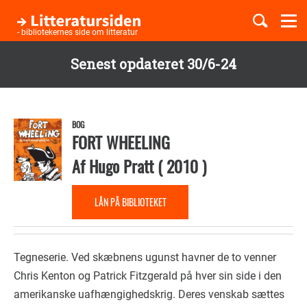
Togg
navi
- bibliotekernes side om litteratur
Senest opdateret 30/6-24
Børnebøger
Gå
til
Boglister
hovedindhold
BOG
FORT WHEELING
Af
Hugo Pratt
(
2010
)
Temaer
LÅN PÅ BIBLIOTEKET
Tegneserie. Ved skæbnens ugunst havner de to venner
Chris Kenton og Patrick Fitzgerald på hver sin side i den
amerikanske uafhængighedskrig. Deres venskab sættes